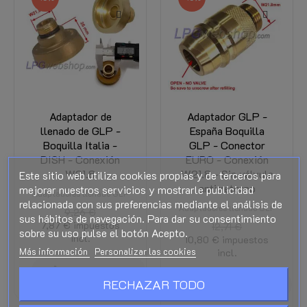
Adaptador de
Adaptador GLP -
llenado de GLP -
España Boquilla
Boquilla Italia -
GLP - Conector
DISH - Conexión
EURO - Conexión
W21.8
W21.8 - Sin válvula
Este sitio web utiliza cookies propias y de terceros para
antirretorno
mejorar nuestros servicios y mostrarle publicidad
Adaptadores llenado GLP
relacionada con sus preferencias mediante el análisis de
Adaptadores llenado GLP
9,26 €
sus hábitos de navegación. Para dar su consentimiento
7,87 €
impuestos
12,71 €
sobre su uso pulse el botón Acepto.
incl.
10,80 €
impuestos
Más información
Personalizar las cookies
incl.
AÑADIR A LA CESTA
RECHAZAR TODO
AÑADIR A LA CESTA