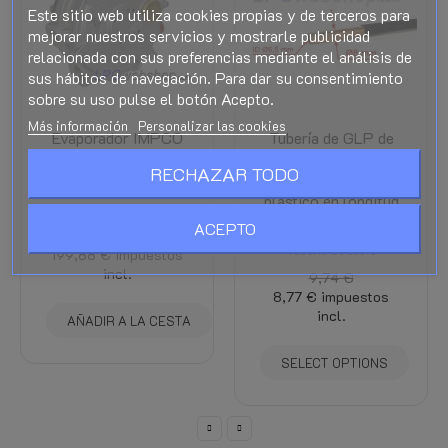
Este sitio web utiliza cookies propias y de terceros para
mejorar nuestros servicios y mostrarle publicidad
relacionada con sus preferencias mediante el análisis de
sus hábitos de navegación. Para dar su consentimiento
sobre su uso pulse el botón Acepto.
Más información
Personalizar las cookies
Evaporador IMPCO
Tubería de GLP de
Modelo J / Cobra
cobre de 8 mm con
RECHAZAR TODO
sin acoplamientos
revestimiento de
plástico en longitud
Evaporadores IMPCO
por metro
ACEPTO
222,08 €
Tubería de cobre
199,88 €
impuestos
incl.
9,74 €
8,77 €
impuestos
incl.
AÑADIR A LA CESTA
SELECT OPTIONS