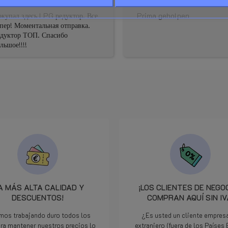
Manuales y documentación - Ver
r
star
star
star
star
star
star
star
star
star
купал здесь LPG редуктор. Все
Prima geholpen
Ver la parte inferior de esta pág
пер! Моментальная отправка.
едуктор ТОП. Спасибо
Se calcula en la caja y es visibl
льшое!!!!
y los descuentos).
A MÁS ALTA CALIDAD Y
¡LOS CLIENTES DE NEGO
DESCUENTOS!
COMPRAN AQUÍ SIN IV
mos trabajando duro todos los
¿Es usted un cliente empresa
ara mantener nuestros precios lo
extranjero (fuera de los Países