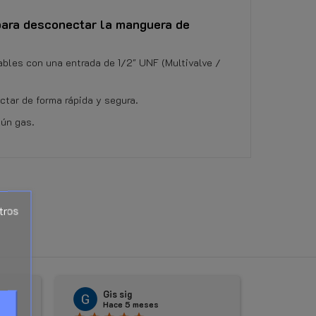
 para desconectar la manguera de
ables con una entrada de 1/2" UNF (Multivalve /
ctar de forma rápida y segura.
gún gas.
〈
tros
 refrigerante) a este producto, caduca el derech
al abrir el embalaje transparente.
Gis sig
Ru
Hace 5 meses
Hac