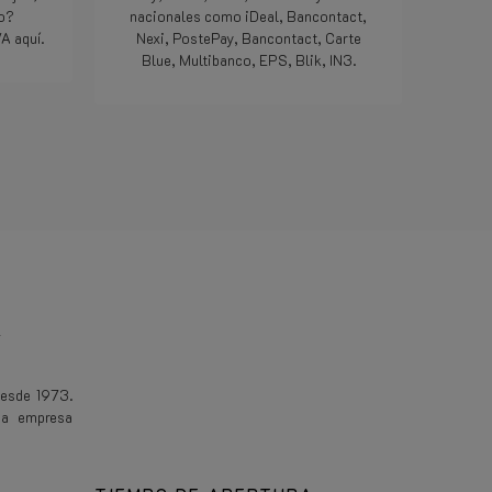
meegemaa
do?
nacionales como iDeal, Bancontact,
Doe zo vo
A aquí.
Nexi, PostePay, Bancontact, Carte
die 5 ste
Blue, Multibanco, EPS, Blik, IN3.
Bedankt.
Lee mas
E
desde 1973.
na empresa