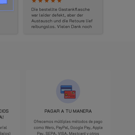
 la pestaña Archivos adjuntos en esta página.
star
star
star
star
star
star
star
star
Die bestellte Gastankflasche
Geweldige
ina
war leider defekt, aber der
maandag 
Austausch und die Retoure lief
besteld o
e allí. (Dependiendo del peso total, el destino
reibungslos. Vielen Dank noch
kunnen vu
mal für die gute Kommunikation
Dinsdag 
und die schnelle
aangekom
Ersatzlieferung . Den Shop
avonds k
kann ich wirklich vorbehaltslos
verkeerd
empfehlen.
ik de jui
een mailt
woensdag
LPGwebsh
dat ze on
onderdeel
minuten l
het klaa
pikken en
Iedereen 
CIOS
PAGAR A TU MANERA
we zijn 
A!
maar als
Ofrecemos múltiples métodos de pago
manier op
rial
como Wero, PayPal, Google Pay, Apple
geweldig,
 Bajos)
Pay, SEPA, VISA, Mastcard y otros