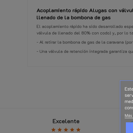
Acoplamiento rápido Alugas con válvula
llenado de la bombona de gas
El acoplamiento rápido ha sido desarrollado espe
válvula de llenado del 80% con codo) y, por lo t
- Al retirar la bombona de gas de la caravana (p
- Una válvula de retención integrada garantiza q
No hay ninguna opinión por el momento.
Referencia
125338 - 349902200
Este
serv
Ficha de datos
medi
con
Derecho de retiro
Más 
Excelente
opzeeland
Di Chiara Claudio
Hace 1 mes
star
star
star
star
star