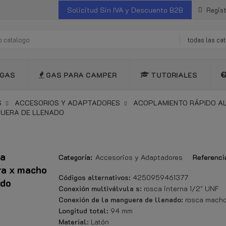
Solicitud Sin IVA y Descuento B2B
Regist
todas las ca
GAS
GAS PARA CAMPER
TUTORIALES
S
ACCESORIOS Y ADAPTADORES
ACOPLAMIENTO RÁPIDO AL
UERA DE LLENADO
la
Categoría:
Accesorios y Adaptadores
Referenci
ra x macho
Códigos alternativos:
4250959461377
ado
Conexión multiválvula s:
rosca interna 1/2" UNF
Conexión de la manguera de llenado:
rosca macho
Longitud total:
94 mm
Material:
Latón