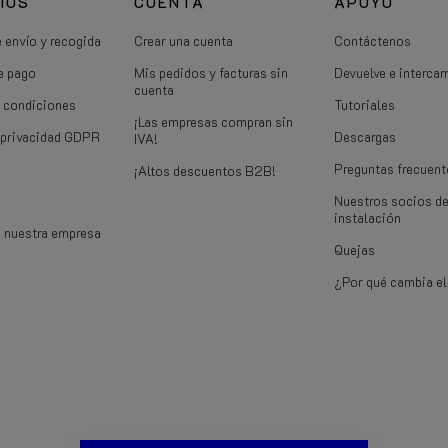
IOS
CUENTA
APOYO
 envío y recogida
Crear una cuenta
Contáctenos
e pago
Mis pedidos y facturas sin
Devuelve e interca
cuenta
 condiciones
Tutoriales
¡Las empresas compran sin
e privacidad GDPR
Descargas
IVA!
Preguntas frecuent
¡Altos descuentos B2B!
Nuestros socios d
instalación
e nuestra empresa
Quejas
¿Por qué cambia el