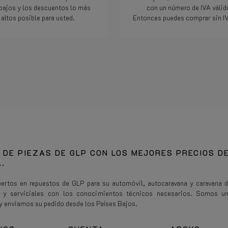
bajos y los descuentos lo más
con un número de IVA váli
altos posible para usted.
Entonces puedes comprar sin IV
Lee mas
Lee mas
 DE PIEZAS DE GLP CON LOS MEJORES PRECIOS D
.
rtos en repuestos de GLP para su automóvil, autocaravana y caravana 
s y serviciales con los conocimientos técnicos necesarios. Somos u
y enviamos su pedido desde los Países Bajos.