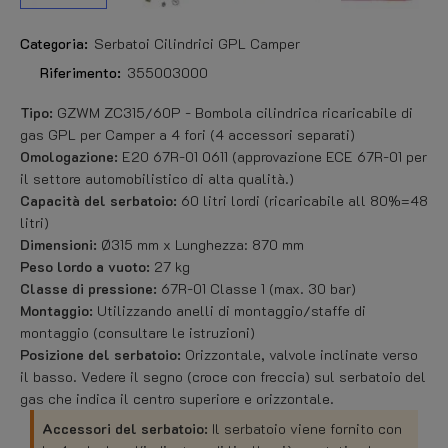
Categoria:
Serbatoi Cilindrici GPL Camper
Riferimento:
355003000
Tipo:
GZWM ZC315/60P - Bombola cilindrica ricaricabile di
gas GPL per Camper a 4 fori (4 accessori separati)
Omologazione:
E20 67R-01 0611 (approvazione ECE 67R-01 per
il settore automobilistico di alta qualità.)
Capacità del serbatoio:
60 litri lordi (ricaricabile all 80%=48
litri)
Dimensioni:
Ø315 mm x Lunghezza: 870 mm
Peso lordo a vuoto:
27 kg
Classe di pressione:
67R-01 Classe 1 (max. 30 bar)
Montaggio:
Utilizzando anelli di montaggio/staffe di
montaggio (consultare le istruzioni)
Posizione del serbatoio:
Orizzontale, valvole inclinate verso
il basso. Vedere il segno (croce con freccia) sul serbatoio del
gas che indica il centro superiore e orizzontale.
Accessori del serbatoio:
Il serbatoio viene fornito con