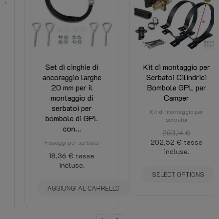
Set di cinghie di
Kit di montaggio per
ancoraggio larghe
Serbatoi Cilindrici
20 mm per il
Bombole GPL per
montaggio di
Camper
serbatoi per
Kit di montaggio per
bombole di GPL
serbatoi
con...
253,14 €
202,52 €
tasse
Fissaggi per serbatoi
incluse.
18,36 €
tasse
incluse.
SELECT OPTIONS
AGGIUNGI AL CARRELLO