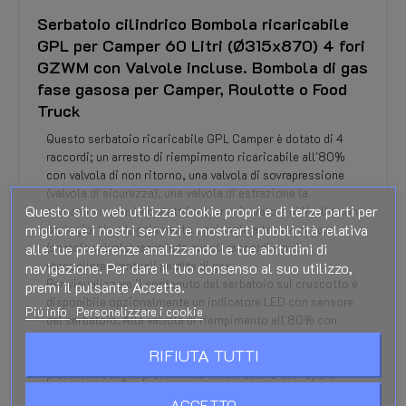
Serbatoio cilindrico Bombola ricaricabile
GPL per Camper 60 Litri (Ø315x870) 4 fori
GZWM con Valvole incluse. Bombola di gas
fase gasosa per Camper, Roulotte o Food
Truck
Questo serbatoio ricaricabile GPL Camper è dotato di 4
raccordi; un arresto di riempimento ricaricabile all'80%
con valvola di non ritorno, una valvola di sovrapressione
(valvola di sicurezza), una valvola di estrazione (a
Questo sito web utilizza cookie propri e di terze parti per
comando manuale o elettrico), un misuratore di livello con
migliorare i nostri servizi e mostrarti pubblicità relativa
orologio. Un alloggiamento opzionale a tenuta di gas
alle tue preferenze analizzando le tue abitudini di
(scatola valvole) racchiude questi raccordi e può
raccogliere eventuali perdite di gas.
navigazione. Per dare il tuo consenso al suo utilizzo,
Per visualizzare il contenuto del serbatoio sul cruscotto è
premi il pulsante Accetta.
disponibile opzionalmente un indicatore LED con sensore
Piú info
Personalizzare i cookie
del serbatoio. Alla valvola di riempimento all'80% con
gomito, collegata ad un raccordo di riempimento sul
RIFIUTA TUTTI
veicolo, è possibile collegare un tubo di riempimento. La
pressione del gas proveniente dal serbatoio del vapore
deve essere ridotta e regolata mediante un regolatore di
ACCETTO