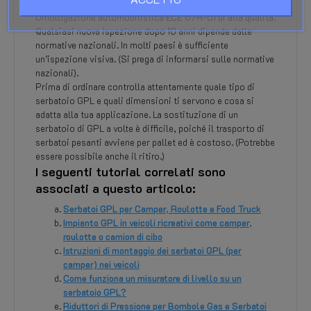
pressione.
Omologazione automobilistica ECE 67R-01 di alta qualità.
Qualsiasi nuova ispezione dopo 10 anni dipende dalle
normative nazionali. In molti paesi è sufficiente
un’ispezione visiva. (Si prega di informarsi sulle normative
nazionali).
Prima di ordinare controlla attentamente quale tipo di
serbatoio GPL e quali dimensioni ti servono e cosa si
adatta alla tua applicazione. La sostituzione di un
serbatoio di GPL a volte è difficile, poiché il trasporto di
serbatoi pesanti avviene per pallet ed è costoso. (Potrebbe
essere possibile anche il ritiro.)
I seguenti tutorial correlati sono
associati a questo articolo:
Serbatoi GPL per Camper, Roulotte e Food Truck
Impianto GPL in veicoli ricreativi come camper,
roulotte o camion di cibo
Istruzioni di montaggio dei serbatoi GPL (per
camper) nei veicoli
Come funziona un misuratore di livello su un
serbatoio GPL?
Riduttori di Pressione per Bombole Gas e Serbatoi