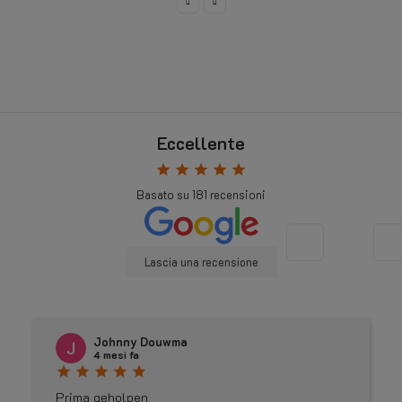
Eccellente
star
star
star
star
star
Basato su
181
recensioni
Lascia una recensione
Johnny Douwma
4 mesi fa
star
star
star
star
star
Prima geholpen