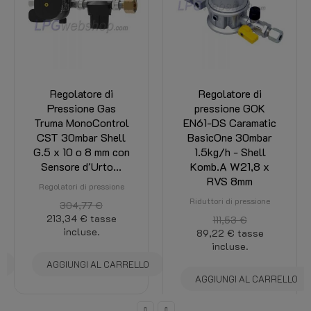
Regolatore di
Regolatore di
Pressione Gas
pressione GOK
Truma MonoControl
EN61-DS Caramatic
CST 30mbar Shell
BasicOne 30mbar
G.5 x 10 o 8 mm con
1.5kg/h - Shell
Sensore d'Urto...
Komb.A W21,8 x
RVS 8mm
Regolatori di pressione
Riduttori di pressione
304,77 €
213,34 €
tasse
111,53 €
incluse.
89,22 €
tasse
incluse.
O
AGGIUNGI AL CARRELLO
AGGIUNGI AL CARRELLO