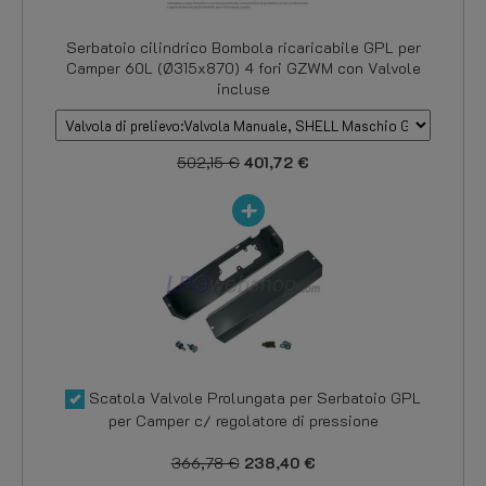
Serbatoio cilindrico Bombola ricaricabile GPL per
Camper 60L (Ø315x870) 4 fori GZWM con Valvole
incluse
502,15 €
401,72 €
Scatola Valvole Prolungata per Serbatoio GPL
per Camper c/ regolatore di pressione
366,78 €
238,40 €