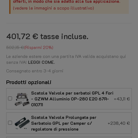
offerti, in modo che sia adatto alla tua applicazione.
(vedere le immagini a scopo illustrativo)
401,72 €
tasse incluse.
502,15 €
Risparmi 20%
Le aziende estere con una partita IVA valida acquistano qui
senza IVA!
LEGGI COME.
Consegnato entro 3-4 giorni
Prodotti opzionali
Scatola Valvole per serbatoi GPL 4 Fori
- GZWM Alluminio OP-280 E20 67R-
+43,11 €
010711
Scatola Valvole Prolungata per
Serbatoio GPL per Camper c/
+238,40 €
regolatore di pressione