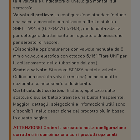
le 4 valvole e l'indicatore di livello già montati sul
serbatoio.
Valvola di prelievo:
La configurazione standard include
una valvola manuale con attacco a filetto sinistro
SHELL W21.8 (G.2/G.4/G.5/G.8), rendendola adatta
per collegare direttamente un regolatore di pressione
per serbatoi di vapore.
(Disponibile opzionalmente con valvola manuale da 8
mm o valvola elettrica con attacco 5/16" Flare UNF per
il collegamento della tubazione del gas).
Scatola valvole:
Standard SENZA scatola valvole.
Ordina una scatola valvole (estesa) come prodotto
opzionale se necessario o desiderato.
Certificato del serbatoio:
Incluso, applicato sulla
scatola o sul serbatoio tramite una busta trasparente.
Maggiori dettagli, spiegazioni e informazioni utili sono
disponibili nella descrizione del prodotto più in basso
in questa pagina.
ATTENZIONE! Ordina il serbatoio nella configurazione
corretta e in combinazione con i prodotti opzionali