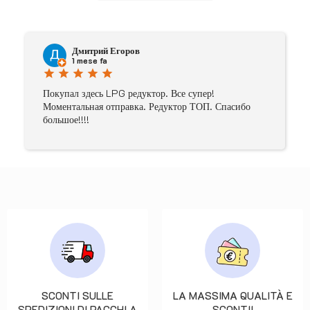
Дмитрий Егоров
1 mese fa
star
star
star
star
star
Покупал здесь LPG редуктор. Все супер!
Моментальная отправка. Редуктор ТОП. Спасибо
большое!!!!
SCONTI SULLE
LA MASSIMA QUALITÀ E
SPEDIZIONI DI PACCHI A
SCONTI!