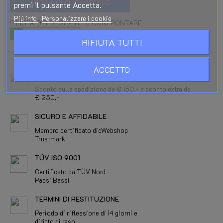
AGGIUNGI AL CARRELLO
premi il pulsante Accetta.
Piú info
Personalizzare i cookie
LISTA DEI DESIDERI
CONFRONTARE
IN MAGAZZINO
RIFIUTA TUTTI
ACCETTO
SPEDIZIONE E CONSEGNA
Sconto sulla spedizione da € 150,- e sconto extra da
€ 250,-
SICURO E AFFIDABILE
Membro certificato dicWebshop
Trustmark
TÜV ISO 9001
Certificato da TÜV Nord
Paesi Bassi
TERMINI DI RESTITUZIONE
Periodo di riflessione di 14 giorni e
diritto di reso