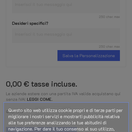
250 char. max
Desideri specifici?
250 char. max
Salva la Personalizzazione
0,00 €
tasse incluse.
Le aziende estere con una partita IVA valida acquistano qui
senza IVA!
LEGGI COME.
Questo sito web utilizza cookie propri e di terze parti per
Quantità
migliorare i nostri servizi e mostrarti pubblicità relativa
alle tue preferenze analizzando le tue abitudini di
navigazione. Per dare il tuo consenso al suo utilizzo,