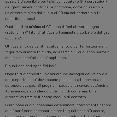
spazio è disponibile per la(e) bombola(e) o il(i) serbatoio(i)
del gas? Tenere conto delle normative, come ad esempio
un'altezza minima dal suolo di 20 cm dal serbatoio alla
superficie stradale.
Qual è il litro minimo di GPL che ritieni di aver bisogno
(autonomia)? Intendi utilizzare 1 bombola o serbatoio del gas
oppure 2?
Utilizzerai il gas per il riscaldamento o per far funzionare il
frigorifero durante la guida, ad esempio? Poi ci sono norme di
sicurezza speciali che si applicano.
E quali desideri specifici hai?
Dopo la tua richiesta, inviaci alcune immagini del veicolo e
dello spazio in cui deve essere posizionata la bombola o il
serbatoio del gas. Si prega di includere il numero dell'ordine.
Ad esempio, rispondendo all'e-mail di conferma. O in
alternativa tramite il nostro modulo di contatto.
Sulla base di ciò, possiamo determinare internamente per voi
quali parti sono necessarie e per le quali sono più adatte,
con quale serbatoio e se sono necessarie parti aggiuntive.