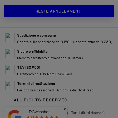
RESI E ANNULLAMENTI
Spedizione e consegna
Sconto sulla spedizione da € 150,- e sconto extra da € 250,-
Sicuro e affidabile
Membro certificato dicWebshop Trustmark
TÜV ISO 9001
Certificato da TÜV Nord Paesi Bassi
Termini di restituzione
Periodo di riflessione di 14 giorni e diritto di reso
ALL RIGHTS RESERVED
x
LPGwebshop
Copyright 2026 LPGwebshop.com - Tutti i diritti riservati.
4.9
star
star
star
star
star