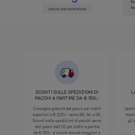
ineccepibile. Si sono prodigati
Редуктор ТОП. Спасибо
per trovare una soluzione che
большое!!!!
Lascia una recensione
andasse bene a tutti. La
bombola e arrivata con un
pezzo che probabilmente si è
rotto durante il trasporto.
Comunicato alla 16.00 circa
l'indomani mattina alle 7.50 il
pezzo era stato già consegnato
al corriere che ha provveduto
alla consegna praticamente il
giorno dopo. Davvero un
servizio degno di segnalazione.
In pratica cortesia efficienza ed
attenzione al cliente. Bravi!
SCONTI SULLE SPEDIZIONI DI
L
PACCHI A PARTIRE DA € 150,-
Consegna gratuita del pacco per ordini
Lavor
superiori a € 220,- verso BE, NL e DE.
mante
Sconti sulle spedizioni di pacchi verso
gli 
altri paesi dell'UE per ordini a partire
da € 150,- e sconti ancora maggiori a