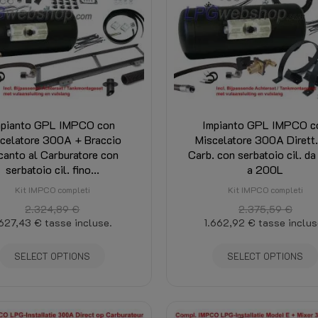
mpianto GPL IMPCO con
Impianto GPL IMPCO c
celatore 300A + Braccio
Miscelatore 300A Dirett.
canto al Carburatore con
Carb. con serbatoio cil. d
serbatoio cil. fino...
a 200L
Kit IMPCO completi
Kit IMPCO completi
2.324,89 €
2.375,59 €
.627,43 €
tasse incluse.
1.662,92 €
tasse inclus
SELECT OPTIONS
SELECT OPTIONS