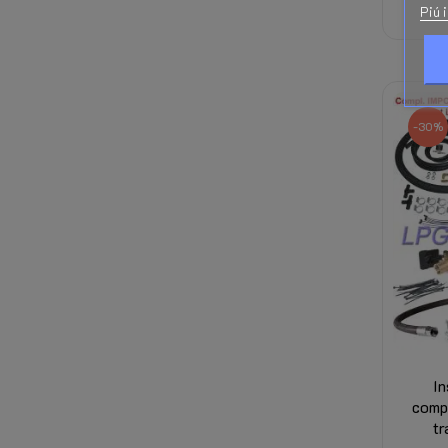
Piú 
-30%
I
comp
tr