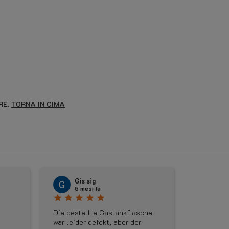
RE.
TORNA IN CIMA
〈
Gis sig
Rudi Weyn
5 mesi fa
5 mesi fa
star
star
star
star
star
star
star
star
stellte Gastankflasche
Geweldige service, ik had op
ider defekt, aber der
maandag een adapterset