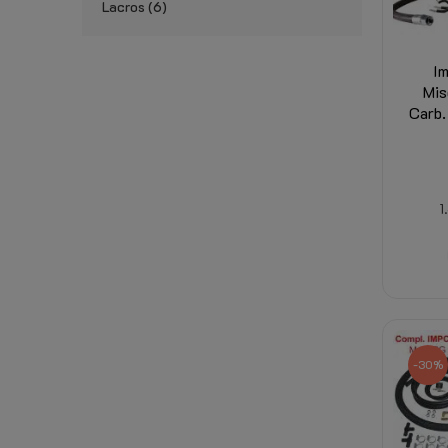
Lacros
6
I
Mis
Carb.
1
-30%