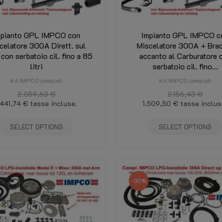
mpianto GPL IMPCO con
Impianto GPL IMPCO c
celatore 300A Dirett. sul
Miscelatore 300A + Bra
 con serbatoio cil. fino a 85
accanto al Carburatore 
litri
serbatoio cil. fino...
Kit IMPCO completi
Kit IMPCO completi
2.059,63 €
2.156,43 €
.441,74 €
tasse incluse.
1.509,50 €
tasse inclus
SELECT OPTIONS
SELECT OPTIONS
-30%