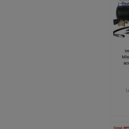
I
Mis
ac
1