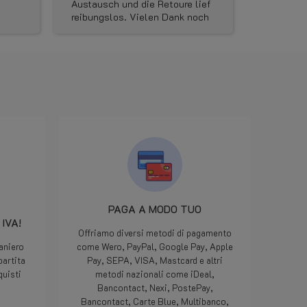
sch und die Retoure lief
besteld om mijn lpg tank te
gslos. Vielen Dank noch
kunnen vullen in andere landen
r die gute Kommunikation
Dinsdag in de namiddag
e schnelle
aangekomen maar eerst ’s
lieferung . Den Shop
avonds kunnen bekijken en de
ch wirklich vorbehaltslos
verkeerde maat geleverd hoewel
hlen.
ik de juiste besteld had, direct
een mailtje gestuurd,
woensdagmorgen een mail van
LPGwebshop met excuses en
dat ze onmiddellijk het juiste
onderdeel gingen opsturen. 10
minuten later een bericht dat
het klaarlag om door DPD op t
pikken en donderdag geleverd.
Iedereen kan een foutje maken,
PAGA A MODO TUO
we zijn allemaal maar mensen,
IVA!
maar als het dan op deze
Offriamo diversi metodi di pagamento
manier opgelost word...
aniero
come Wero, PayPal, Google Pay, Apple
geweldig, nog nooit
partita
Pay, SEPA, VISA, Mastcard e altri
meegemaakt met een webshop.
quisti
metodi nazionali come iDeal,
Doe zo voort jongens, jullie zij
Bancontact, Nexi, PostePay,
die 5 sterren meer dan waard.
Bancontact, Carte Blue, Multibanco,
Bedankt.