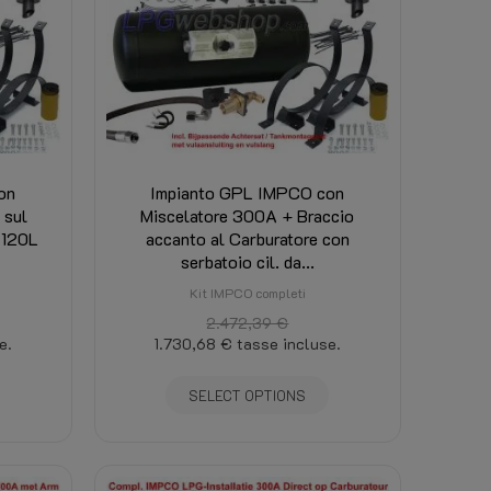
on
Impianto GPL IMPCO con
 sul
Miscelatore 300A + Braccio
a 120L
accanto al Carburatore con
serbatoio cil. da...
Kit IMPCO completi
2.472,39 €
e.
1.730,68 €
tasse incluse.
SELECT OPTIONS