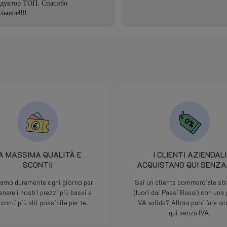
Austau
reibun
mal fü
und di
Ersatz
kann i
empfe
A MASSIMA QUALITÀ E
I CLIENTI AZIENDALI
SCONTI!
ACQUISTANO QUI SENZA 
iamo duramente ogni giorno per
Sei un cliente commerciale str
nere i nostri prezzi più bassi e
(fuori dai Paesi Bassi) con una 
sconti più alti possibile per te.
IVA valida? Allora puoi fare ac
qui senza IVA.
Leggi di più