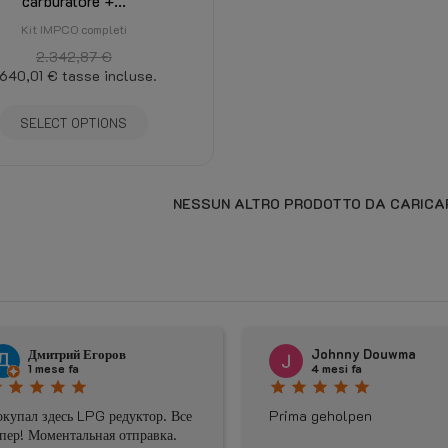
carburatore +...
Kit IMPCO completi
2.342,87 €
.640,01 €
tasse incluse.
SELECT OPTIONS
NESSUN ALTRO PRODOTTO DA CARICA
Johnny Douwma
4 mesi fa
star
star
star
star
star
star
star
тор. Все
Prima geholpen
Die be
авка.
war le