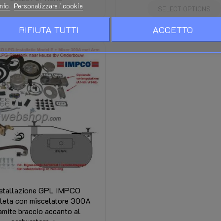
info
Personalizzare i cookie
SELECT OPTIONS
RIFIUTA TUTTI
ACCETTO
nstallazione GPL IMPCO
leta con miscelatore 300A
amite braccio accanto al