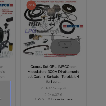
-30%
on
Compl. Set GPL IMPCO con
ccio
Miscelatore 300A Direttamente
con
sul Carb. + Serbatoi Toroidail 4
fori per...
Kit IMPCO completi
2.246,07 €
l
e.
1.572,25 €
tasse incluse.