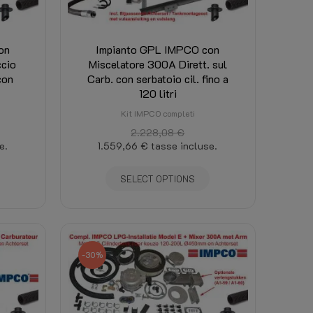
on
Impianto GPL IMPCO con
ccio
Miscelatore 300A Dirett. sul
con
Carb. con serbatoio cil. fino a
120 litri
Kit IMPCO completi
2.228,08 €
e.
1.559,66 €
tasse incluse.
SELECT OPTIONS
-30%