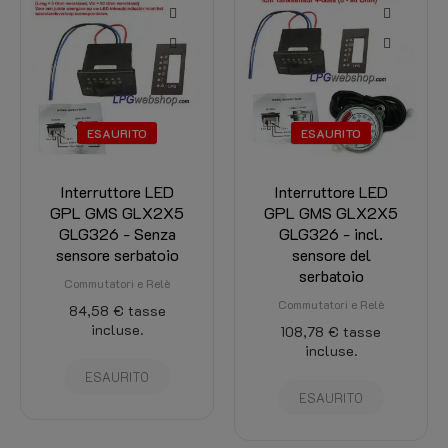
RITO
ESAURITO
tore LED
Interruttore LED
Indicatore L
 GLX2X5
GPL GMS GLX2X5
9 LED Livel
- Senza
GLG326 - incl.
Indicatore co
erbatoio
sensore del
senza interr
serbatoio
con sens
i e Relè
serbatoio.
Commutatori e Relè
€
tasse
Misurazione 
use.
108,78 €
tasse
contenut
incluse.
69,37 €
ta
RITO
incluse
ESAURITO
AGGIUNGI A