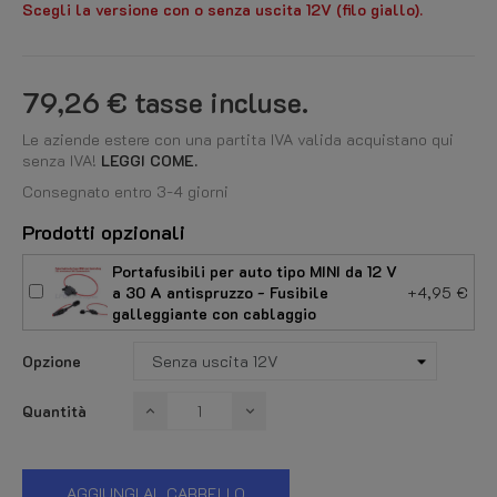
Scegli la versione con o senza uscita 12V (filo giallo).
79,26 €
tasse incluse.
Le aziende estere con una partita IVA valida acquistano qui
senza IVA!
LEGGI COME.
Consegnato entro 3-4 giorni
Prodotti opzionali
Portafusibili per auto tipo MINI da 12 V
a 30 A antispruzzo - Fusibile
+4,95 €
galleggiante con cablaggio
Opzione
Quantità
AGGIUNGI AL CARRELLO