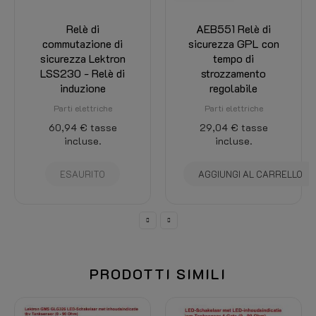
AEB551 Relè di
Sensore serbatoio
sicurezza GPL con
GPL 0-90 Ohm NL
tempo di
per serbatoio GPL a
strozzamento
4 fori
regolabile
Sensori per impianti gas
Parti elettriche
24,20 €
21,78 €
tasse
29,04 €
tasse
incluse.
incluse.
AGGIUNGI AL CARREL
AGGIUNGI AL CARRELLO
PRODOTTI SIMILI