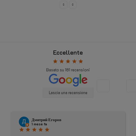
Eccellente
star
star
star
star
star
Basato su
181
recensioni
Lascia una recensione
Johnny Douwma
4 mesi fa