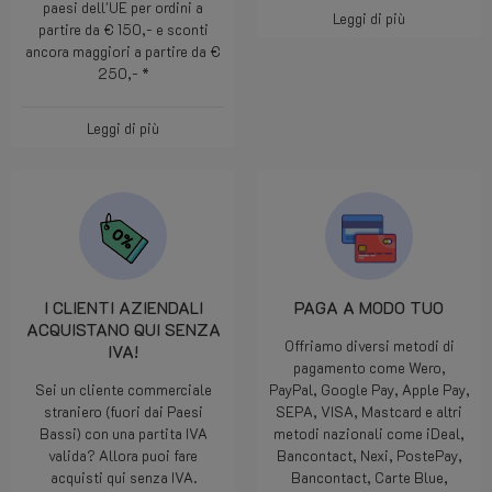
verso BE, NL e DE. Sconti sulle
alti possibile per te.
spedizioni di pacchi verso altri
paesi dell'UE per ordini a
Leggi di più
partire da € 150,- e sconti
ancora maggiori a partire da €
250,- *
Leggi di più
I CLIENTI AZIENDALI
PAGA A MODO TUO
ACQUISTANO QUI SENZA
Offriamo diversi metodi di
IVA!
pagamento come Wero,
Sei un cliente commerciale
PayPal, Google Pay, Apple Pay,
straniero (fuori dai Paesi
SEPA, VISA, Mastcard e altri
Bassi) con una partita IVA
metodi nazionali come iDeal,