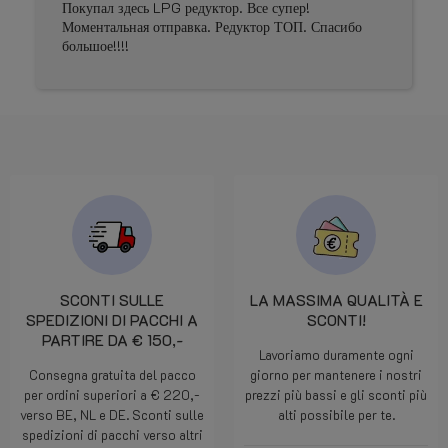
star
star
star
star
star
Prima geholpen
SCONTI SULLE
LA MASSIMA QUALITÀ E
SPEDIZIONI DI PACCHI A
SCONTI!
PARTIRE DA € 150,-
Lavoriamo duramente ogni
Consegna gratuita del pacco
giorno per mantenere i nostri
per ordini superiori a € 220,-
prezzi più bassi e gli sconti più