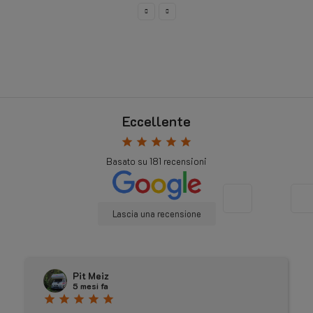
Eccellente
star
star
star
star
star
Basato su
181
recensioni
Lascia una recensione
Pit Meiz
5 mesi fa
star
star
star
star
star