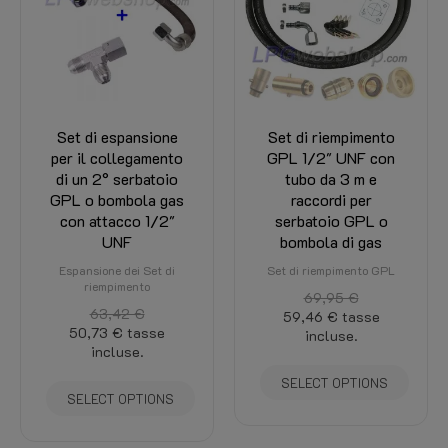
Set di espansione
Set di riempimento
per il collegamento
GPL 1/2" UNF con
di un 2° serbatoio
tubo da 3 m e
GPL o bombola gas
raccordi per
con attacco 1/2"
serbatoio GPL o
UNF
bombola di gas
Espansione dei Set di
Set di riempimento GPL
riempimento
69,95 €
63,42 €
59,46 €
tasse
50,73 €
tasse
incluse.
incluse.
SELECT OPTIONS
SELECT OPTIONS