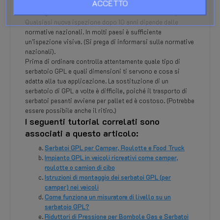
ACCETTO
pressione.
Omologazione automobilistica ECE 67R-01 di alta qualità.
Qualsiasi nuova ispezione dopo 10 anni dipende dalle
normative nazionali. In molti paesi è sufficiente
un’ispezione visiva. (Si prega di informarsi sulle normative
nazionali).
Prima di ordinare controlla attentamente quale tipo di
serbatoio GPL e quali dimensioni ti servono e cosa si
adatta alla tua applicazione. La sostituzione di un
serbatoio di GPL a volte è difficile, poiché il trasporto di
serbatoi pesanti avviene per pallet ed è costoso. (Potrebbe
essere possibile anche il ritiro.)
I seguenti tutorial correlati sono
associati a questo articolo:
Serbatoi GPL per Camper, Roulotte e Food Truck
Impianto GPL in veicoli ricreativi come camper,
roulotte o camion di cibo
Istruzioni di montaggio dei serbatoi GPL (per
camper) nei veicoli
Come funziona un misuratore di livello su un
serbatoio GPL?
Riduttori di Pressione per Bombole Gas e Serbatoi