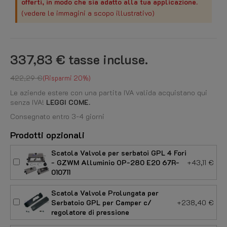
offerti, in modo che sia adatto alla tua applicazione.
(vedere le immagini a scopo illustrativo)
337,83 €
tasse incluse.
422,29 €
Risparmi 20%
Le aziende estere con una partita IVA valida acquistano qui
senza IVA!
LEGGI COME.
Consegnato entro 3-4 giorni
Prodotti opzionali
Scatola Valvole per serbatoi GPL 4 Fori
- GZWM Alluminio OP-280 E20 67R-
+43,11 €
010711
Scatola Valvole Prolungata per
Serbatoio GPL per Camper c/
+238,40 €
regolatore di pressione