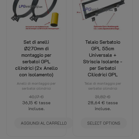
Set di anelli
Telaio Serbatoio
Ø270mm di
GPL 55cm
montaggio per
Universale +
serbatoi GPL
Striscia Isolante -
cilindrici (2x Anello
per Serbatoi
con isolamento)
Cilicdrici GPL
Anelli di montaggio per
Telai di montaggio per
serbatoi cilindrici
serbatoi cilindrici
40,17 €
31,82 €
36,15 €
tasse
28,64 €
tasse
incluse.
incluse.
AGGIUNGI AL CARRELLO
SELECT OPTIONS