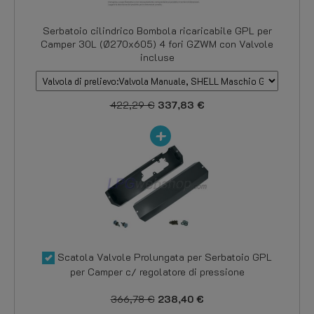
Serbatoio cilindrico Bombola ricaricabile GPL per
Camper 30L (Ø270x605) 4 fori GZWM con Valvole
incluse
422,29 €
337,83 €
Scatola Valvole Prolungata per Serbatoio GPL
per Camper c/ regolatore di pressione
366,78 €
238,40 €