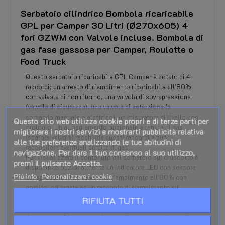
Serbatoio cilindrico Bombola ricaricabile
GPL per Camper 30 Litri (Ø270x605) 4
fori GZWM con Valvole incluse. Bombola di
gas fase gassosa per Camper, Roulotte o
Food Truck
Questo serbatoio ricaricabile GPL Camper è dotato di 4
raccordi; un arresto di riempimento ricaricabile all'80%
con valvola di non ritorno, una valvola di sovrapressione
(valvola di sicurezza), una valvola di estrazione (a
comando manuale o elettrico), un misuratore di livello con
Questo sito web utilizza cookie propri e di terze parti per
orologio. Un alloggiamento opzionale a tenuta di gas
migliorare i nostri servizi e mostrarti pubblicità relativa
(scatola valvole) racchiude questi raccordi e può
alle tue preferenze analizzando le tue abitudini di
raccogliere eventuali perdite di gas.
navigazione. Per dare il tuo consenso al suo utilizzo,
Per visualizzare il contenuto del serbatoio sul cruscotto è
premi il pulsante Accetta.
disponibile opzionalmente un indicatore LED con sensore
Piú info
Personalizzare i cookie
del serbatoio. Alla valvola di riempimento all'80% con
gomito, collegata ad un raccordo di riempimento sul
veicolo, è possibile collegare un tubo di riempimento. La
RIFIUTA TUTTI
pressione del gas proveniente dal serbatoio del vapore
deve essere ridotta e regolata mediante un regolatore di