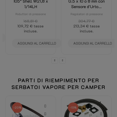
105° Shell W21,8 x
G.5 x 10 o 8 mm con
1/14LH
Sensore d'Urto...
Riduttori di pressione
Regolatori di pressione
168,81 €
304,77 €
109,72 €
tasse
213,34 €
tasse
incluse.
incluse.
O
AGGIUNGI AL CARRELLO
AGGIUNGI AL CARRELLO
PARTI DI RIEMPIMENTO PER
SERBATOI VAPORE PER CAMPER
-20%
-15%