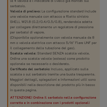
le 4 valvole e l'indicatore di livello già montati sul
serbatoio.
Valvola di prelievo:
La configurazione standard include
una valvola manuale con attacco a filetto sinistro
SHELL W21.8 (G.2/G.4/G.5/G.8), rendendola adatta
per collegare direttamente un regolatore di pressione
per serbatoi di vapore.
(Disponibile opzionalmente con valvola manuale da 8
mm o valvola elettrica con attacco 5/16" Flare UNF per
il collegamento della tubazione del gas).
Scatola valvole:
Standard SENZA scatola valvole.
Ordina una scatola valvole (estesa) come prodotto
opzionale se necessario o desiderato.
Certificato del serbatoio:
Incluso, applicato sulla
scatola o sul serbatoio tramite una busta trasparente.
Maggiori dettagli, spiegazioni e informazioni utili sono
disponibili nella descrizione del prodotto più in basso
in questa pagina.
ATTENZIONE! Ordina il serbatoio nella configurazione
corretta e in combinazione con i prodotti opzionali