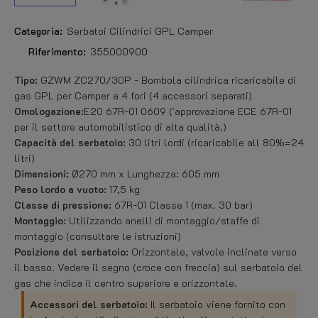
Categoria:
Serbatoi Cilindrici GPL Camper
Riferimento:
355000900
Tipo:
GZWM ZC270/30P - Bombola cilindrica ricaricabile di
gas GPL per Camper a 4 fori (4 accessori separati)
Omologazione:
E20 67R-01 0609 ('approvazione ECE 67R-01
per il settore automobilistico di alta qualità.)
Capacità del serbatoio:
30 litri lordi (ricaricabile all 80%=24
litri)
Dimensioni:
Ø270 mm x Lunghezza: 605 mm
Peso lordo a vuoto:
17,5 kg
Classe di pressione:
67R-01 Classe 1 (max. 30 bar)
Montaggio:
Utilizzando anelli di montaggio/staffe di
montaggio (consultare le istruzioni)
Posizione del serbatoio:
Orizzontale, valvole inclinate verso
il basso. Vedere il segno (croce con freccia) sul serbatoio del
gas che indica il centro superiore e orizzontale.
Accessori del serbatoio:
Il serbatoio viene fornito con