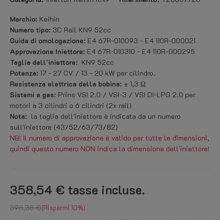
Marchio:
Keihin
Numero tipo:
3C Rail KN9 52cc
Guida di omologazione:
E4 67R-010093 - E4 110R-000021
Approvazione Iniettore:
E4 67R-010310 - E4 110R-000295
Taglia dell'iniettore:
KN9 52cc
Potenza:
17 - 27 CV / 13 - 20 kW per cilindro.
Resistenza elettrica della bobina:
± 1,3 Ω
Sistemi a gas:
Prins VSI 2.0 / VSI-3 / VSI DI-LPG 2.0 per
motori a 3 cilindri o 6 cilindri (2x rail)
Nota:
la taglia dell'iniettore è indicata da un numero
sull'iniettore (43/52/63/73/82)
NB! Il numero di approvazione è valido per tutte le dimensioni,
quindi questo numero NON indica la dimensione dell'iniettore!
358,54 €
tasse incluse.
398,38 €
Risparmi 10%