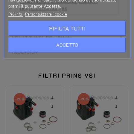
Informazioni di base sui problemi
premi il pulsante Accetta.
degli iniettori di gas
Piú info
Personalizzare i cookie
RIFIUTA TUTTI
DETTAGLI DEL PRODOTTO
ACCETTO
RECENSIONI
FILTRI PRINS VSI
-20%
-20%