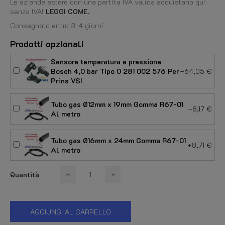
Le aziende estere con una partita IVA valida acquistano qui
senza IVA!
LEGGI COME.
Consegnato entro 3-4 giorni
Prodotti opzionali
Sensore temperatura e pressione
Bosch 4,0 bar Tipo 0 281 002 576 Per
+64,05 €
Prins VSI
Tubo gas Ø12mm x 19mm Gomma R67-01
+8,17 €
Al metro
Tubo gas Ø16mm x 24mm Gomma R67-01
+8,71 €
Al metro
Quantità
AGGIUNGI AL CARRELLO