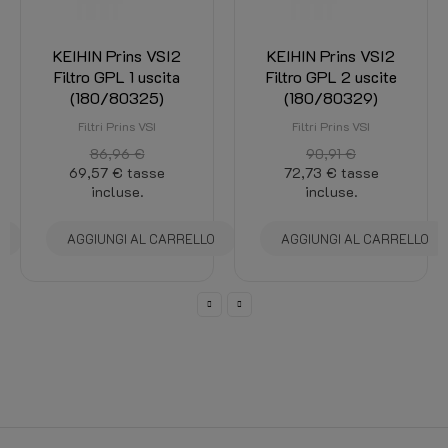
KEIHIN Prins VSI2
KEIHIN Prins VSI2
Filtro GPL 1 uscita
Filtro GPL 2 uscite
(180/80325)
(180/80329)
Filtri Prins VSI
Filtri Prins VSI
86,96 €
90,91 €
69,57 €
tasse
72,73 €
tasse
incluse.
incluse.
O
AGGIUNGI AL CARRELLO
AGGIUNGI AL CARRELLO