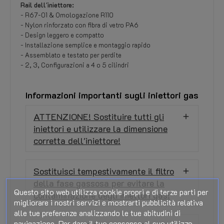
Rail dell'iniettore:
- R67-01 & Omologazione R110
- Nylon rinforzato con fibra di vetro PA6
- Design leggero e compatto
- Installazione semplice e montaggio rapido
- Assemblato e testato per perdite
- 2, 3, Configurazioni a 4 o 5 cilindri
Informazioni importanti sugli iniettori gas
ATTENZIONE! Sostituire tutti gli
iniettori e utilizzare la dimensione
corretta dell'iniettore!
Sostituisci tempestivamente il filtro
della fase gassosa per evitare la
Questo sito web utilizza cookie propri e di terze parti per
contaminazione degli iniettori gas!
migliorare i nostri servizi e mostrarti pubblicità relativa
alle tue preferenze analizzando le tue abitudini di
navigazione. Per dare il tuo consenso al suo utilizzo,