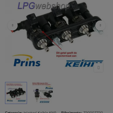
Categoria:
Iniettori Keihin KN9
Riferimento:
720007720