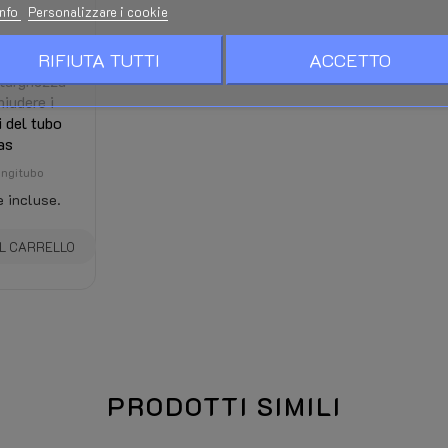
info
Personalizzare i cookie
RIFIUTA TUTTI
ACCETTO
ringitubo
larghezza
iudere i
 del tubo
as
ingitubo
 incluse.
AL CARRELLO
PRODOTTI SIMILI