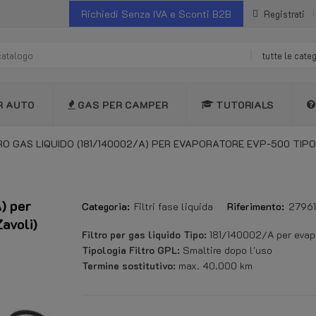
Richiedi Senza IVA e Sconti B2B
Registrati
tutte le cate
R AUTO
GAS PER CAMPER
TUTORIALS
RO GAS LIQUIDO (181/140002/A) PER EVAPORATORE EVP-500 TIPO 
) per
Categoria:
Filtri fase liquida
Riferimento:
2796
avoli)
Filtro per gas liquido Tipo:
181/140002/A per evap
Tipologia Filtro GPL:
Smaltire dopo l'uso
Termine sostitutivo:
max. 40.000 km