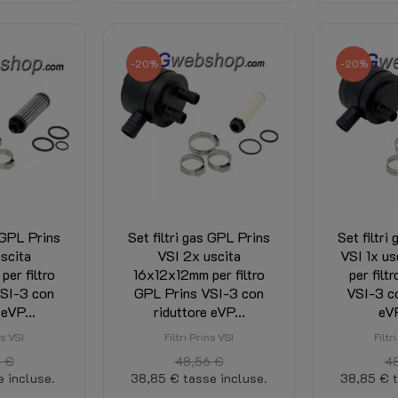
-20%
-20%
s GPL Prins
Set filtri gas GPL Prins
Set filtri
scita
VSI 2x uscita
VSI 1x u
er filtro
16x12x12mm per filtro
per filt
SI-3 con
GPL Prins VSI-3 con
VSI-3 co
 eVP...
riduttore eVP...
eVP
ns VSI
Filtri Prins VSI
Filtr
 €
48,56 €
4
e incluse.
38,85 €
tasse incluse.
38,85 €