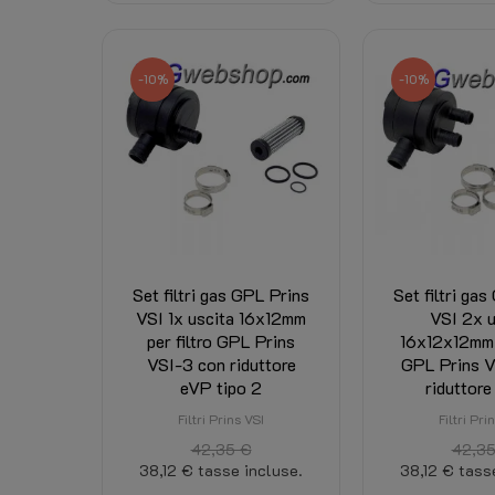
-10%
-10%
Set filtri gas GPL Prins
Set filtri ga
VSI 1x uscita 16x12mm
VSI 2x u
per filtro GPL Prins
16x12x12mm p
VSI-3 con riduttore
GPL Prins V
eVP tipo 2
riduttore
Filtri Prins VSI
Filtri Pri
42,35 €
42,35
38,12 €
tasse incluse.
38,12 €
tass