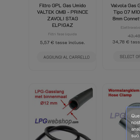
Filtro GPL Gas Umido
Valvola Gas 
Applicazione:
VALTEK OMB - PRINCE
Tipo 07 M10
ZAVOLI STAG
8mm Connet
ELPIGAZ
Elettrovalv
Filtri fase liquida
43,48
34,78 €
tass
5,57 €
tasse incluse.
SELECT O
AGGIUNGI AL CARRELLO
Ques
nost
anal
suo 