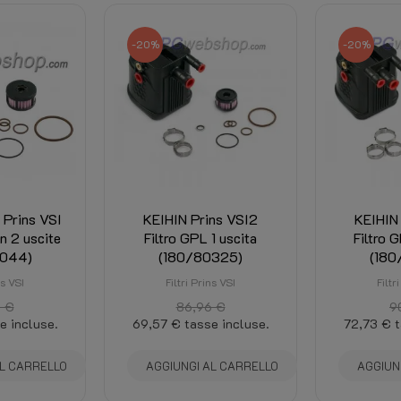
-20%
-20%
L Prins VSI
KEIHIN Prins VSI2
KEIHIN
on 2 uscite
Filtro GPL 1 uscita
Filtro 
0044)
(180/80325)
(180
ns VSI
Filtri Prins VSI
Filtr
 €
86,96 €
9
e incluse.
69,57 €
tasse incluse.
72,73 €
t
AL CARRELLO
AGGIUNGI AL CARRELLO
AGGIUN