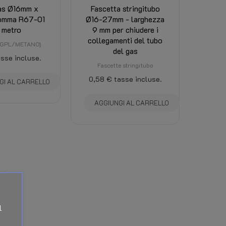
as Ø16mm x
Fascetta stringitubo
mma R67-01
Ø16-27mm - larghezza
 metro
9 mm per chiudere i
collegamenti del tubo
 (GPL/METANO)
del gas
asse incluse.
Fascette stringitubo
0,58 €
tasse incluse.
GI AL CARRELLO
AGGIUNGI AL CARRELLO
l