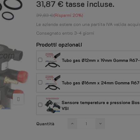
31,87 €
tasse incluse.
39,83 €
Risparmi 20%
Le aziende estere con una partita IVA valida acqui
Consegnato entro 3-4 giorni
Prodotti opzionali
Tubo gas Ø12mm x 19mm Gomma R67-0
Tubo gas Ø16mm x 24mm Gomma R67-
Sensore temperatura e pressione Bos
VSI
Quantità