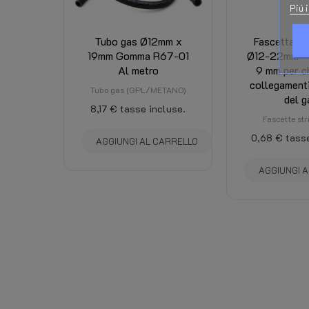
Piú 
Tubo gas Ø12mm x
Fascetta st
19mm Gomma R67-01
Ø12-22mm - 
Al metro
9 mm per ch
collegamenti
Tubo gas (GPL/METANO)
del g
8,17 €
tasse incluse.
Fascette str
0,68 €
tasse
AGGIUNGI AL CARRELLO
AGGIUNGI 