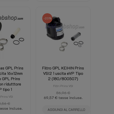
-20%
 gas GPL Prins
Filtro GPL KEIHIN Prins
scita 16x12mm
VSI2 1 uscita eVP Tipo
ro GPL Prins
2 (180/800507)
n ridutttore
Filtri Prins VSI
 tipo 1
86,96 €
i Prins VSI
69,57 €
tasse incluse.
8,56 €
tasse incluse.
AGGIUNGI AL CARRELLO