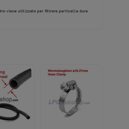
ro viene utilizzato per filtrare particelle dure
 decade il diritto di reso.
ttrico, gas o refrigerante), il diritto di reso dec
la scheda Allegati in questa pagina.
ì visibile. (Dipende dal peso totale, dalla desti