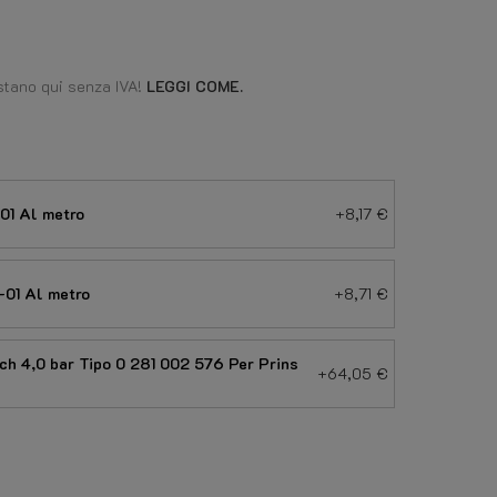
stano qui senza IVA!
LEGGI COME.
1 Al metro
+8,17 €
01 Al metro
+8,71 €
ch 4,0 bar Tipo 0 281 002 576 Per Prins
+64,05 €