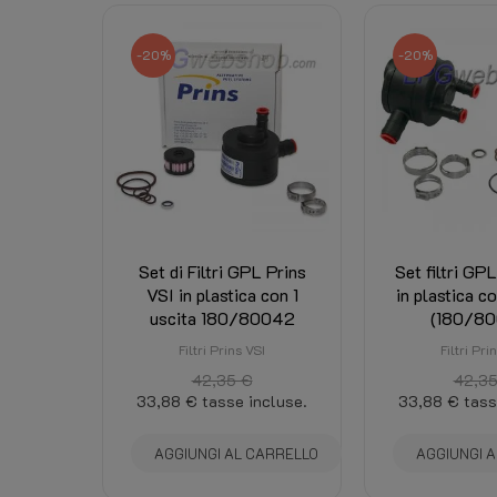
-20%
-20%
Set di Filtri GPL Prins
Set filtri GP
VSI in plastica con 1
in plastica c
uscita 180/80042
(180/8
Filtri Prins VSI
Filtri Pri
42,35 €
42,35
33,88 €
tasse incluse.
33,88 €
tass
AGGIUNGI AL CARRELLO
AGGIUNGI 