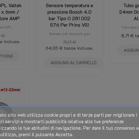
GPL Valtek
Sensore temperatura e
Tubo g
PRINS VSI-3 eVP Type 2
 x 6mm /
pressione Bosch 4,0
24mm Go
tore AMP
bar Tipo 0 281 002
Al
576 Per Prins VSI
ole GPL
Tubo gas
Sensori per impianti gas
 €
8,71 €
t
e incluse.
71,17 €
64,05 €
tasse incluse.
AGGIUN
PTIONS
AGGIUNGI AL CARRELLO
to sito web utilizza cookie propri e di terze parti per migliorare i
ri servizi e mostrarti pubblicità relativa alle tue preferenze
izzando le tue abitudini di navigazione. Per dare il tuo consenso a
utilizzo, premi il pulsante Accetta.