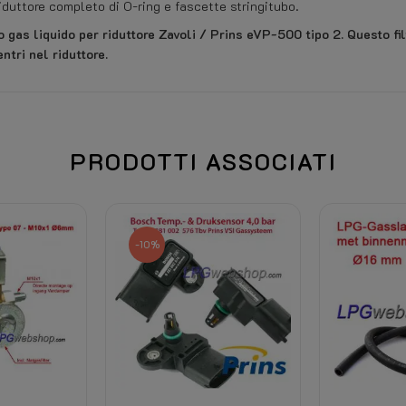
iduttore completo di O-ring e fascette stringitubo.
ro gas liquido per riduttore Zavoli / Prins eVP-500 tipo 2. Questo filt
ntri nel riduttore.
PRODOTTI ASSOCIATI
Aprendo la confezione trasparente
Quando si collega il prodotto (ele
-10%
ade.
Manuali e documentazione: vedi 
Vedi in fondo a questa pagina
Viene calcolato alla cassa ed è l
nazione e dagli sconti.)