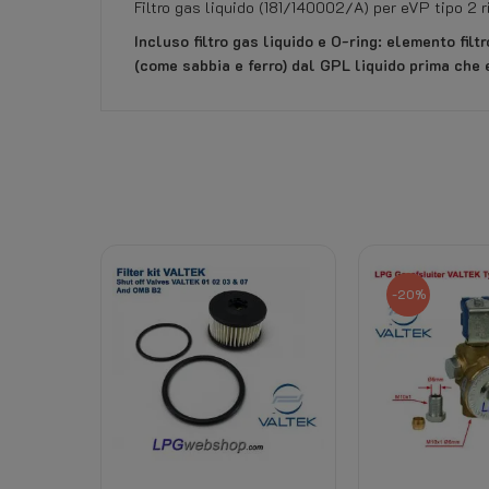
Filtro gas liquido (181/140002/A) per eVP tipo 2 r
Incluso filtro gas liquido e O-ring: elemento filt
(come sabbia e ferro) dal GPL liquido prima che e
Nessuna recensione dei clienti per il momento.
Riferimento
279614670
Scheda dati
Diritto di ritiro:
-20%
Downloads:
Prodotti associati:
Spese di spedizione: