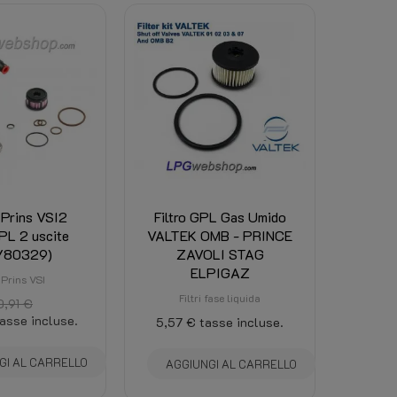
 Prins VSI2
Filtro GPL Gas Umido
GPL 2 uscite
VALTEK OMB - PRINCE
/80329)
ZAVOLI STAG
ELPIGAZ
i Prins VSI
Filtri fase liquida
0,91 €
asse incluse.
5,57 €
tasse incluse.
GI AL CARRELLO
AGGIUNGI AL CARRELLO