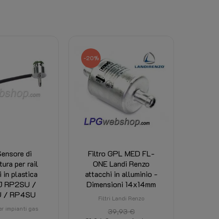
 decade il diritto di reso.
ttrico, gas o refrigerante), il diritto di reso dec
-20%
la scheda Allegati in questa pagina.
ì visibile. (Dipende dal peso totale, dalla desti
ensore di
Filtro GPL MED FL-
ura per rail
ONE Landi Renzo
i in plastica
attacchi in alluminio -
J RP2SU /
Dimensioni 14x14mm
 / RP4SU
Filtri Landi Renzo
er impianti gas
39,93 €