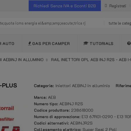
Richiedi Senza IVA e Sconti B2B
Registrati
tutte le cate
R AUTO
GAS PER CAMPER
TUTORIALS
I AEBINJ IN ALLUMINIO
RAIL INIETTORI GPL AEB INJ R2S - AEB I
 I-PLUS
Categoria:
Iniettori AEBINJ in alluminio
Riferim
Marca:
AEB
Numero tipo:
AEBINJ R2S
Codice produttore:
238618000
Numero di approvazione:
E13 67R01-0290 - E13 11
Codici alternativi:
AEBINJR2S
Collegamento elettrico:
Super Seal 2 Poli