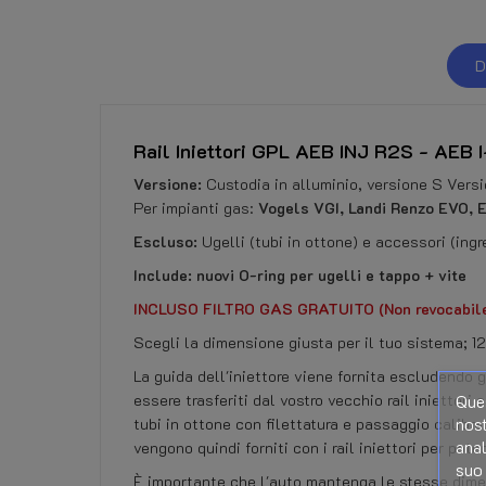
D
Rail Iniettori GPL AEB INJ R2S - AEB I
Versione:
Custodia in alluminio, versione S Versi
Per impianti gas:
Vogels VGI, Landi Renzo EVO,
Escluso:
Ugelli (tubi in ottone) e accessori (ing
Include: nuovi O-ring per ugelli
e tappo + vite
INCLUSO FILTRO GAS GRATUITO (Non revocabil
Scegli la dimensione giusta per il tuo sistema; 12
La guida dell'iniettore viene fornita escludendo g
Ques
essere trasferiti dal vostro vecchio rail iniettori
nost
tubi in ottone con filettatura e passaggio calibra
anal
vengono quindi forniti con i rail iniettori per poter
suo 
È importante che l'auto mantenga le stesse dimens