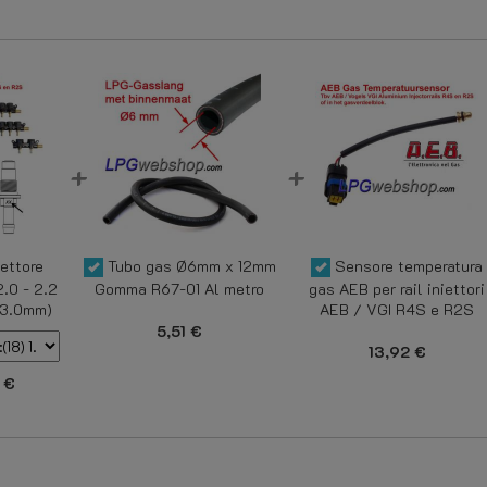
iettore
Tubo gas Ø6mm x 12mm
Sensore temperatura
2.0 - 2.2
Gomma R67-01 Al metro
gas AEB per rail iniettori
- 3.0mm)
AEB / VGI R4S e R2S
5,51 €
13,92 €
 €