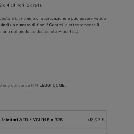
 4 cilindri (2x rail).
esto è un numero di approvazione e può essere valido
indi un numero di tipo!!!
Controlla attentamente il
sione del prodotto desiderato Prodotto.)
stano qui senza IVA!
LEGGI COME.
l iniettori AEB / VGI R4S e R2S
+13,92 €