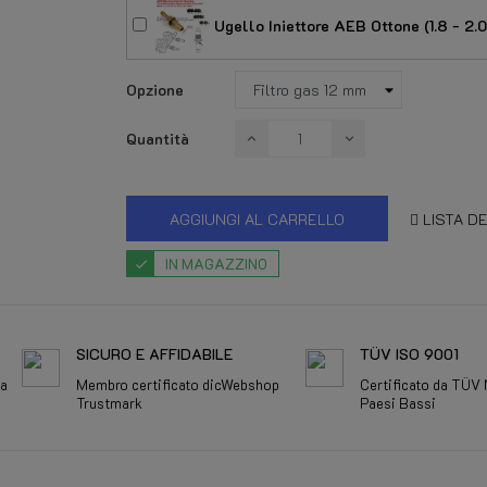
Ugello Iniettore AEB Ottone (1.8 - 2.0
Opzione
Quantità
AGGIUNGI AL CARRELLO
LISTA DE
IN MAGAZZINO
SICURO E AFFIDABILE
TÜV ISO 9001
da
Membro certificato dicWebshop
Certificato da TÜV
Trustmark
Paesi Bassi