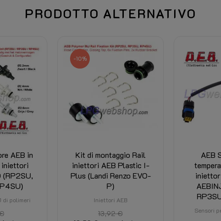
PRODOTTO ALTERNATIVO
Aprendo la confezione trasparente
Quando si collega il prodotto (ele
-10%
ade.
Manuali e documentazione: vedi 
Vedi in fondo a questa pagina
Viene calcolato alla cassa ed è l
nazione e dagli sconti.)
ore AEB in
Kit di montaggio Rail
AEB S
 iniettori
iniettori AEB Plastic I-
temperat
O (RP2SU,
Plus (Landi Renzo EVO-
iniettor
4250959448774
RP4SU)
P)
AEBIN
RP3SU
238618000
 di polimeri
Iniettori AEB
Sensori p
 €
13,92 €