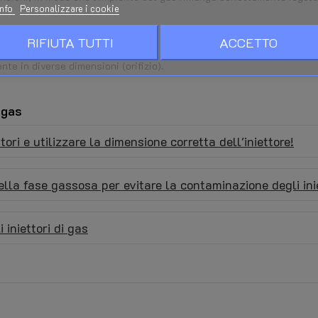
info
Personalizzare i cookie
sono soggetti ad usura.
RIFIUTA TUTTI
ACCETTO
nte in diverse dimensioni (orifizio).
 gas
ori e utilizzare la dimensione corretta dell'iniettore!
della fase gassosa per evitare la contaminazione degli ini
 iniettori di gas