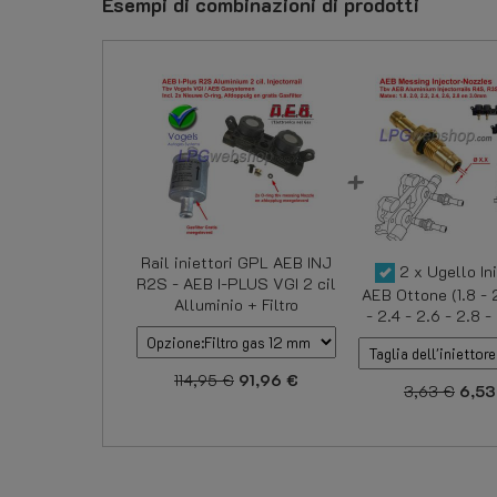
Esempi di combinazioni di prodotti
Rail iniettori GPL AEB INJ
2 x Ugello In
R2S - AEB I-PLUS VGI 2 cil
AEB Ottone (1.8 - 
Alluminio + Filtro
- 2.4 - 2.6 - 2.8 
114,95 €
91,96 €
3,63 €
6,53