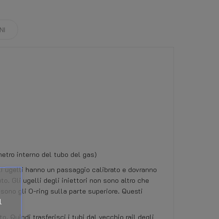
NI
metro interno del tubo del gas)
 Gli ugelli hanno un passaggio calibrato e dovranno
to. Gli ugelli degli iniettori non sono altro che
 sono gli O-ring sulla parte superiore. Questi
l
 Quindi trasferisci i tubi dal vecchio rail degli