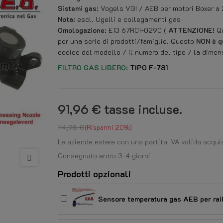
Sistemi gas:
Vogels VGI / AEB per motori Boxer a 2 o
Nota:
escl. Ugelli e collegamenti gas
Omologazione:
E13 67R01-0290 (
ATTENZIONE!
Qu
per una serie di prodotti/famiglie. Questo
NON è qu
codice del modello / il numero del tipo / la dimen
FILTRO GAS LIBERO:
TIPO
F-781
91,96 €
tasse incluse.
114,95 €
Risparmi 20%
Le aziende estere con una partita IVA valida acqui
Consegnato entro 3-4 giorni
Prodotti opzionali
Sensore temperatura gas AEB per rai