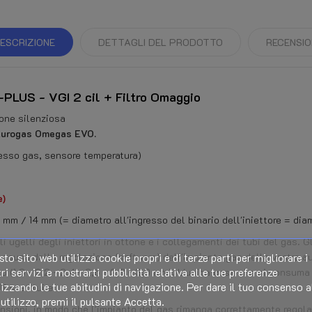
ESCRIZIONE
DETTAGLI DEL PRODOTTO
RECENSIO
-PLUS - VGI 2 cil + Filtro Omaggio
one silenziosa
 Eurogas Omegas EVO.
resso gas, sensore temperatura)
e)
 mm / 14 mm (= diametro all'ingresso del binario dell'iniettore = dia
li ugelli degli iniettori in ottone e i collegamenti dei tubi del gas.
to sito web utilizza cookie propri e di terze parti per migliorare i
 a causa della regolazione (software) dell'impianto gas della vostra au
ri servizi e mostrarti pubblicità relativa alle tue preferenze
to (1,8 - 2,2 - 2,4 - 2,6 - 2,8 - 3,0 mm). L'unica cosa che si consuma
izzando le tue abitudini di navigazione. Per dare il tuo consenso a
li sostituire.
utilizzo, premi il pulsante Accetta.
ioni, in modo che l'impianto del gas rimanga correttamente regolato.