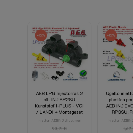
Riferimento
662001150
Scheda dati
Diritto di ritiro:
-15%
-15%
Downloads:
Prodotti associati:
Spese di spedizione:
AEB LPG Injectorrail 2
Ugello iniett
riferimenti specifici
cil. INJ RP2SU
plastica per
Kunststof I-PLUS - VGI
AEB INJ EV
ean13
/ LANDI + Montageset
RP3SU, 
MPN
Iniettori AEBINJ di polimeri
Iniettori AEBINJ
Condizione
Nuovo
93,91 €
1,69