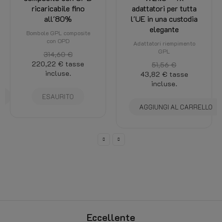
adattatori per tutta
ricaricabile fino
l'UE in una custodia
all'80%
elegante
Bombole GPL composite
con OPD
Adattatori riempimento
GPL
366,63 €
256,64 €
tasse
51,56 €
incluse.
43,82 €
tasse
incluse.
AGGIUNGI AL CARRELLO
AGGIUNGI AL CARRELLO
Eccellente