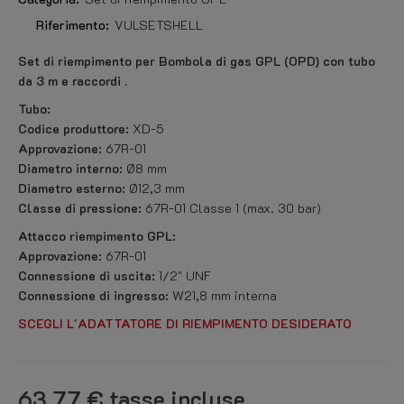
Riferimento:
VULSETSHELL
Set di riempimento per Bombola di gas GPL (OPD) con tubo
da 3 m e
raccordi
.
Tubo:
Codice produttore:
XD-5
Approvazione:
67R-01
Diametro interno:
Ø8 mm
Diametro esterno:
Ø12,3 mm
Classe di pressione:
67R-01 Classe 1 (max. 30 bar)
Attacco riempimento GPL:
Approvazione:
67R-01
Connessione di uscita:
1/2" UNF
Connessione di ingresso:
W21,8 mm interna
SCEGLI L'ADATTATORE DI RIEMPIMENTO DESIDERATO
63,77 €
tasse incluse.