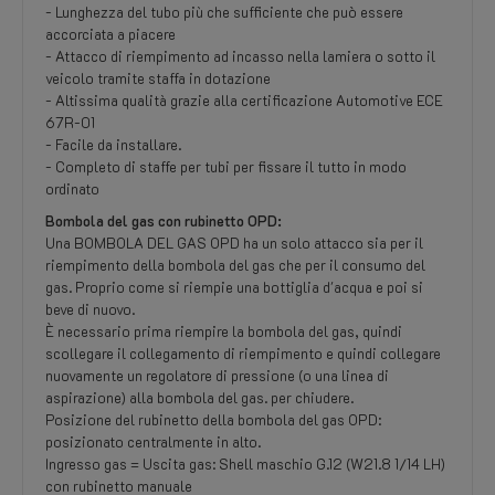
- Lunghezza del tubo più che sufficiente che può essere
accorciata a piacere
- Attacco di riempimento ad incasso nella lamiera o sotto il
veicolo tramite staffa in dotazione
- Altissima qualità grazie alla certificazione Automotive ECE
67R-01
- Facile da installare.
- Completo di staffe per tubi per fissare il tutto in modo
ordinato
Bombola del gas con rubinetto OPD:
Una BOMBOLA DEL GAS OPD ha un solo attacco sia per il
riempimento della bombola del gas che per il consumo del
gas. Proprio come si riempie una bottiglia d'acqua e poi si
beve di nuovo.
È necessario prima riempire la bombola del gas, quindi
scollegare il collegamento di riempimento e quindi collegare
nuovamente un regolatore di pressione (o una linea di
aspirazione) alla bombola del gas. per chiudere.
Posizione del rubinetto della bombola del gas OPD:
posizionato centralmente in alto.
Ingresso gas = Uscita gas: Shell maschio G.12 (W21.8 1/14 LH)
con rubinetto manuale