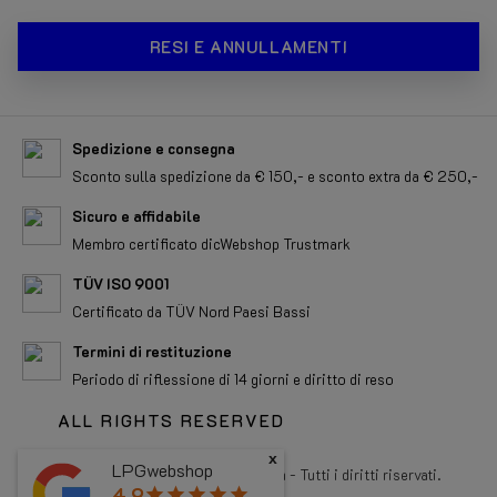
RESI E ANNULLAMENTI
Spedizione e consegna
Sconto sulla spedizione da € 150,- e sconto extra da € 250,-
Sicuro e affidabile
Membro certificato dicWebshop Trustmark
TÜV ISO 9001
Certificato da TÜV Nord Paesi Bassi
Termini di restituzione
Periodo di riflessione di 14 giorni e diritto di reso
ALL RIGHTS RESERVED
x
LPGwebshop
Copyright 2026 LPGwebshop.com - Tutti i diritti riservati.
4.9
star
star
star
star
star