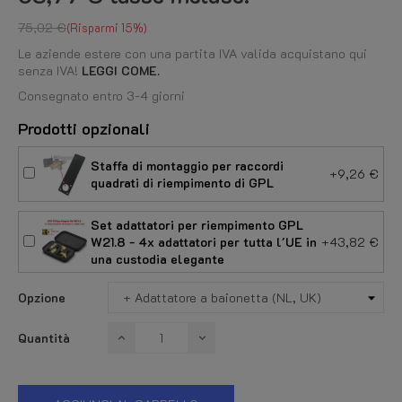
75,02 €
Risparmi 15%
Le aziende estere con una partita IVA valida acquistano qui
senza IVA!
LEGGI COME.
Consegnato entro 3-4 giorni
Prodotti opzionali
Staffa di montaggio per raccordi
+9,26 €
quadrati di riempimento di GPL
Set adattatori per riempimento GPL
W21.8 - 4x adattatori per tutta l'UE in
+43,82 €
una custodia elegante
Opzione
Quantità