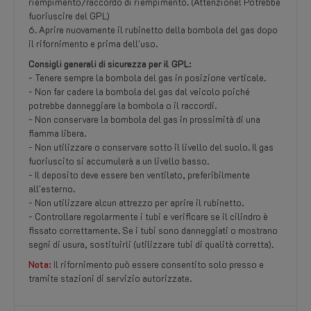
riempimento/raccordo di riempimento. (Attenzione! Potrebbe
fuoriuscire del GPL)
6. Aprire nuovamente il rubinetto della bombola del gas dopo
il rifornimento e prima dell'uso.
Consigli generali di sicurezza per il GPL:
- Tenere sempre la bombola del gas in posizione verticale.
- Non far cadere la bombola del gas dal veicolo poiché
potrebbe danneggiare la bombola o il raccordi.
- Non conservare la bombola del gas in prossimità di una
fiamma libera.
- Non utilizzare o conservare sotto il livello del suolo. Il gas
fuoriuscito si accumulerà a un livello basso.
- Il deposito deve essere ben ventilato, preferibilmente
all'esterno.
- Non utilizzare alcun attrezzo per aprire il rubinetto.
- Controllare regolarmente i tubi e verificare se il cilindro è
fissato correttamente. Se i tubi sono danneggiati o mostrano
segni di usura, sostituirli (utilizzare tubi di qualità corretta).
Nota:
Il rifornimento può essere consentito solo presso e
tramite stazioni di servizio autorizzate.