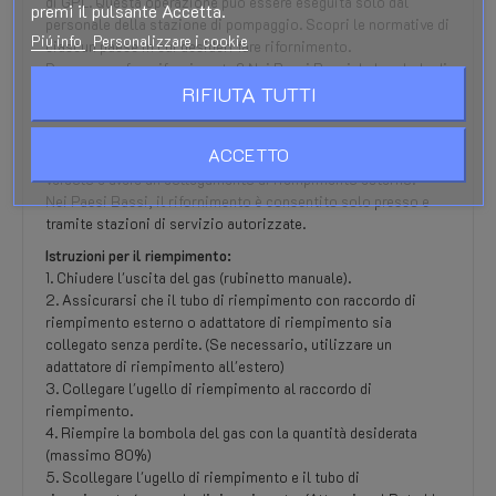
di GPL. Questa operazione può essere eseguita solo dal
premi il pulsante Accetta.
personale della stazione di pompaggio. Scopri le normative di
Piú info
Personalizzare i cookie
ciascun paese in cui desideri fare rifornimento.
Dove posso fare rifornimento? Nei Paesi Bassi, le bombole di
RIFIUTA TUTTI
gas non possono essere riempite direttamente sulla bombola
presso la pompa.
Una bombola del gas deve essere dotata di un limitatore di
ACCETTO
riempimento all'80%, essere adeguatamente fissata nel
veicolo e avere un collegamento di riempimento esterno.
Nei Paesi Bassi, il rifornimento è consentito solo presso e
tramite stazioni di servizio autorizzate.
Istruzioni per il riempimento:
1. Chiudere l'uscita del gas (rubinetto manuale).
2. Assicurarsi che il tubo di riempimento con raccordo di
riempimento esterno o adattatore di riempimento sia
collegato senza perdite. (Se necessario, utilizzare un
adattatore di riempimento all'estero)
3. Collegare l'ugello di riempimento al raccordo di
riempimento.
4. Riempire la bombola del gas con la quantità desiderata
(massimo 80%)
5. Scollegare l'ugello di riempimento e il tubo di