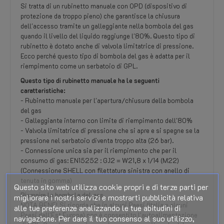
Si tratta di un rubinetto manuale con OPD (dispositivo di
protezione da troppo pieno) che garantisce la chiusura
dell'accesso tramite un galleggiante nella bombola del gas
quando il livello del liquido raggiunge l'80%. Questo tipo di
rubinetto è dotato anche di valvola limitatrice di pressione.
Ecco perché questo tipo di bombola del gas è adatta per il
riempimento come un serbatoio di GPL.
Questo tipo di rubinetto manuale ha le seguenti
caratteristiche:
- Rubinetto manuale per l'apertura/chiusura della bombola
del gas
- Galleggiante interno con limite di riempimento dell'80%
- Valvola limitatrice di pressione che si apre e si spegne se la
pressione nel serbatoio diventa troppo alta (26 bar).
- Connessione unica sia per il riempimento che per il
consumo di gas: EN15252 : G.12 = W21,8 x 1/14 (M22)
(Connessione SHELL con filettatura sinistra con anello di
tenuta in gomma)
Questo sito web utilizza cookie propri e di terze parti per
Riempire la bombola del gas
migliorare i nostri servizi e mostrarti pubblicità relativa
NOTA BENE! Si ricorda che in alcuni Paesi (Italia e alcuni
alle tue preferenze analizzando le tue abitudini di
Paesi dell'Est Europa) non è consentito l'autoalimentazione
navigazione. Per dare il tuo consenso al suo utilizzo,