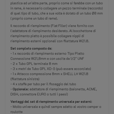
plastica ad un'altra parte, proprio come si farebbe con un tubo
in rame, è necessario collegare un pezzo terminale (raccordo)
di quel tipo di tubo, che a sua volta è dotato di un tubo Ø8 mm
( proprio come un tubo di rame).
Il raccordo di riempimento (Flat Filler) viene fornito con
l'adattatore di riempimento desiderato. Al bocchettone di
riempimento piatto è possibile collegare nippli di
riempimento esterni opzionali con filettatura W21.8.
Set completo composto da:
- 1 x raccordo di riempimento esterno Tipo Piatto
Connessione W21,8mm e con uscita da 1/2" UNF
- 2 x Tubo GPL terminale 8 mm
- 3 x metri da Tubo GPL XD-5 (può essere accorciato)
- 1 x Attacco compressione 8mm x SHELL LH W21.8
(filettatura sinistra)
- 4 x staffe per tubo per il fissaggio del tubo
-
Opzionale:
adattatore di riempimento (baionetta, ACME,
DISH, connettore EURO o tutti i paesi)
Vantaggi del set di riempimento universale per esterni:
- Molto universale e quindi sempre adatto al vostro camper o
roulotte