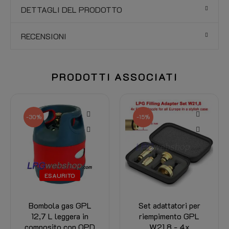
DETTAGLI DEL PRODOTTO
RECENSIONI
PRODOTTI ASSOCIATI
-15%
-30%
Set adattatori per
Bombola gas GPL
riempimento GPL
24,5 L leggera in
W21.8 - 4x
composito con OPD