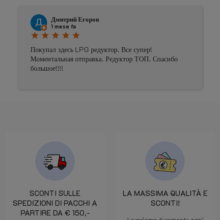
Дмитрий Егоров
1 mese fa
star
star
star
star
star
Покупал здесь LPG редуктор. Все супер!
Моментальная отправка. Редуктор ТОП. Спасибо
большое!!!!
SCONTI SULLE
LA MASSIMA QUALITÀ E
SPEDIZIONI DI PACCHI A
SCONTI!
PARTIRE DA € 150,-
Lavoriamo duramente ogni