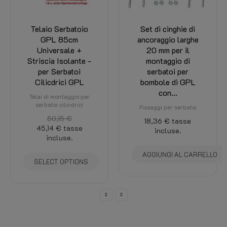
Telaio Serbatoio
Set di cinghie di
GPL 85cm
ancoraggio larghe
Universale +
20 mm per il
Striscia Isolante -
montaggio di
per Serbatoi
serbatoi per
Cilicdrici GPL
bombole di GPL
con...
Telai di montaggio per
serbatoi cilindrici
Fissaggi per serbatoi
50,15 €
18,36 €
tasse
45,14 €
tasse
incluse.
incluse.
AGGIUNGI AL CARRELLO
SELECT OPTIONS