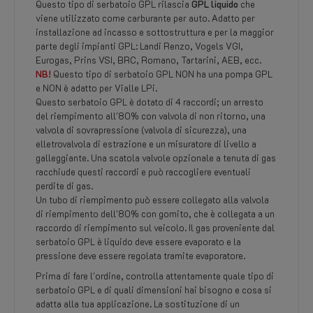
Questo tipo di serbatoio GPL rilascia
GPL liquido
che
viene utilizzato come carburante per auto. Adatto per
installazione ad incasso e sottostruttura e per la maggior
parte degli impianti GPL: Landi Renzo, Vogels VGI,
Eurogas, Prins VSI, BRC, Romano, Tartarini, AEB, ecc.
NB!
Questo tipo di serbatoio GPL NON ha una pompa GPL
e NON è adatto per Vialle LPi.
Questo serbatoio GPL è dotato di 4 raccordi; un arresto
del riempimento all'80% con valvola di non ritorno, una
valvola di sovrapressione (valvola di sicurezza), una
elletrovalvola di estrazione e un misuratore di livello a
galleggiante. Una scatola valvole opzionale a tenuta di gas
racchiude questi raccordi e può raccogliere eventuali
perdite di gas.
Un tubo di riempimento può essere collegato alla valvola
di riempimento dell'80% con gomito, che è collegata a un
raccordo di riempimento sul veicolo. Il gas proveniente dal
serbatoio GPL è liquido deve essere evaporato e la
pressione deve essere regolata tramite evaporatore.
Prima di fare l'ordine, controlla attentamente quale tipo di
serbatoio GPL e di quali dimensioni hai bisogno e cosa si
adatta alla tua applicazione. La sostituzione di un