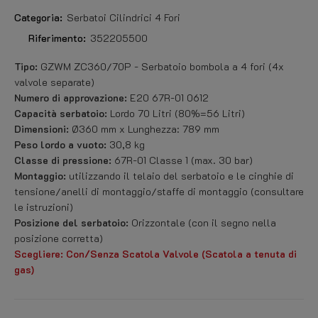
Categoria:
Serbatoi Cilindrici 4 Fori
Riferimento:
352205500
Tipo:
GZWM ZC360/70P - Serbatoio bombola a 4 fori (4x
valvole separate)
Numero di approvazione:
E20 67R-01 0612
Capacità serbatoio:
Lordo 70 Litri (80%=56 Litri)
Dimensioni:
Ø360 mm x Lunghezza: 789 mm
Peso lordo a vuoto:
30,8 kg
Classe di pressione:
67R-01 Classe 1 (max. 30 bar)
Montaggio:
utilizzando il telaio del serbatoio e le cinghie di
tensione/anelli di montaggio/staffe di montaggio (consultare
le istruzioni)
Posizione del serbatoio:
Orizzontale (con il segno nella
posizione corretta)
Scegliere: Con/Senza Scatola Valvole (Scatola a tenuta di
gas)