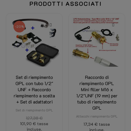
PRODOTTI ASSOCIATI
-20%
Set di riempimento
Raccordo di
GPL con tubo 1/2"
riempimento GPL
UNF + Raccordo
Mini filler M16 x
riempimento a scelta
1/2"UNF (19 mm) per
+ Set di adattatori
tubo di riempimento
GPL
Set di riempimento GPL
Attacchi riempimento GPL
127,38 €
101,90 €
tasse
17,34 €
tasse
incluse.
incluse.