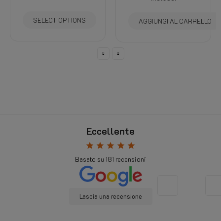
SELECT OPTIONS
AGGIUNGI AL CARRELLO
Eccellente
star
star
star
star
star
Basato su
181
recensioni
Lascia una recensione