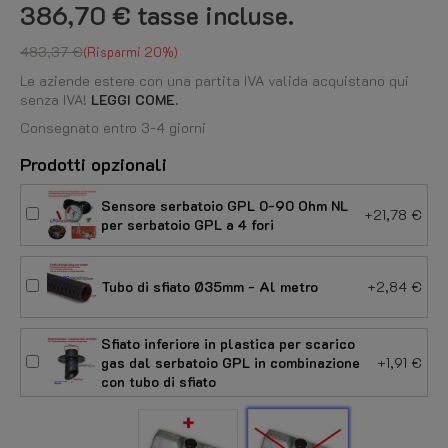
386,70 €
tasse incluse.
483,37 €
Risparmi 20%
Le aziende estere con una partita IVA valida acquistano qui
senza IVA!
LEGGI COME.
Consegnato entro 3-4 giorni
Prodotti opzionali
Sensore serbatoio GPL 0-90 Ohm NL
+21,78 €
per serbatoio GPL a 4 fori
Tubo di sfiato Ø35mm - Al metro
+2,84 €
Sfiato inferiore in plastica per scarico
gas dal serbatoio GPL in combinazione
+1,91 €
con tubo di sfiato
Con
Senza
Scatola
Scatola