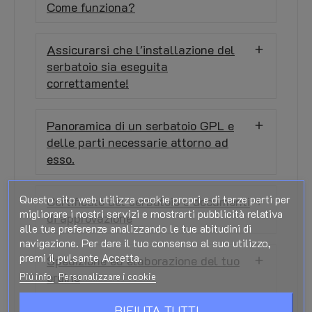
Come funziona?
Assicurarsi che l'installazione del
serbatoio sia eseguita
correttamente!
Panoramica di un serbatoio GPL e
delle parti necessarie attorno ad
esso.
Questo sito web utilizza cookie propri e di terze parti per
Certificato del serbatoio e documenti
migliorare i nostri servizi e mostrarti pubblicità relativa
di approvazione
alle tue preferenze analizzando le tue abitudini di
navigazione. Per dare il tuo consenso al suo utilizzo,
premi il pulsante Accetta.
Spedizione ed elaborazione del tuo
ordine
Piú info
Personalizzare i cookie
RIFIUTA TUTTI