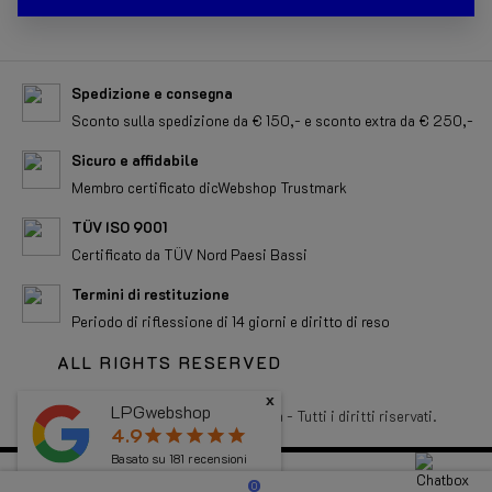
Spedizione e consegna
Sconto sulla spedizione da € 150,- e sconto extra da € 250,-
Sicuro e affidabile
Membro certificato dicWebshop Trustmark
TÜV ISO 9001
Certificato da TÜV Nord Paesi Bassi
Termini di restituzione
Periodo di riflessione di 14 giorni e diritto di reso
ALL RIGHTS RESERVED
x
LPGwebshop
Copyright 2026 LPGwebshop.com - Tutti i diritti riservati.
4.9
star
star
star
star
star
Basato su
181
recensioni
0