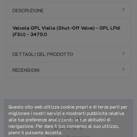
DESCRIZIONE
Valvola GPL Vialle (Shut-Off Valve) - GPL LPdi
(FSU) - 3475.0
DETTAGLI DEL PRODOTTO
RECENSIONI
Questo sito web utilizza cookie propri e di terze parti per
migliorare i nostri servizi e mostrarti pubblicità relativa
Eccellente
alle tue preferenze analizzando le tue abitudini di
navigazione. Per dare il tuo consenso al suo utilizzo,
star
star
star
star
star
premi il pulsante Accetta.
Basato su
181
recensioni