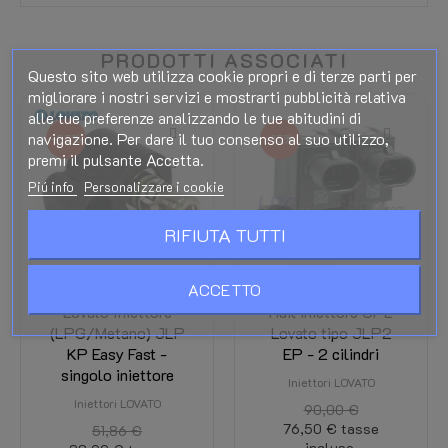
PRODOTTI ASSOCIATI
Questo sito web utilizza cookie propri e di terze parti per
migliorare i nostri servizi e mostrarti pubblicità relativa
alle tue preferenze analizzando le tue abitudini di
navigazione. Per dare il tuo consenso al suo utilizzo,
-25%
-15%
premi il pulsante Accetta.
Piú info
Personalizzare i cookie
RIFIUTA TUTTI
ACCETTO
Lovato Iniettore
Rail iniettore GPL
(LPG/Metano) JLP
Lovato tipo JLP2
KP Easy Fast -
EP - 2 cilindri
singolo iniettore
Iniettori LOVATO
Iniettori LOVATO
90,00 €
76,50 €
tasse
51,86 €
incluse.