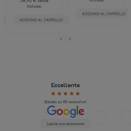
38,90 €
tasse
incluse.
AGGIUNGI AL CARRELLO
O
AGGIUNGI AL CARRELLO
Eccellente
star
star
star
star
star
Basato su
181
recensioni
Lascia una recensione