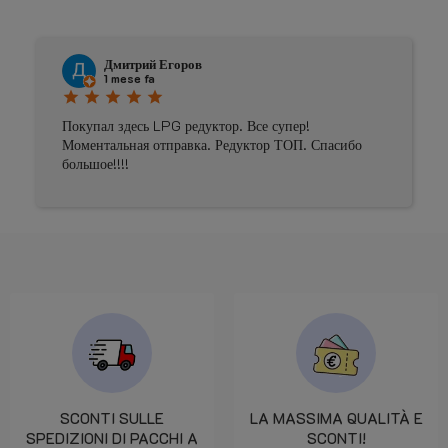
Дмитрий Егоров
1 mese fa
star
star
star
star
star
Покупал здесь LPG редуктор. Все супер!
Моментальная отправка. Редуктор ТОП. Спасибо
большое!!!!
SCONTI SULLE
LA MASSIMA QUALITÀ E
SPEDIZIONI DI PACCHI A
SCONTI!