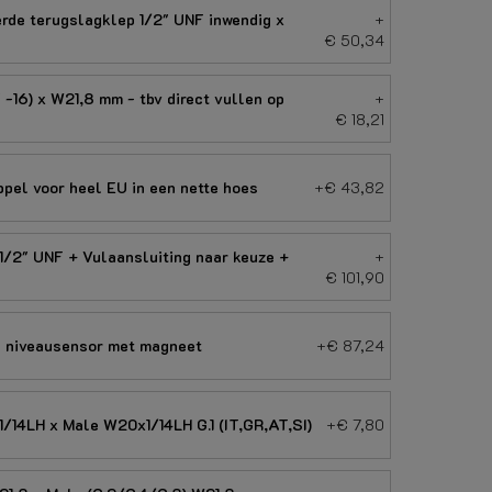
rde terugslagklep 1/2" UNF inwendig x
+
€ 50,34
-16) x W21,8 mm - tbv direct vullen op
+
€ 18,21
pel voor heel EU in een nette hoes
+€ 43,82
/2" UNF + Vulaansluiting naar keuze +
+
€ 101,90
 niveausensor met magneet
+€ 87,24
/14LH x Male W20x1/14LH G.1 (IT,GR,AT,SI)
+€ 7,80