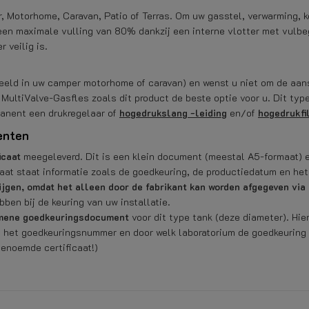
r, Motorhome, Caravan, Patio of Terras. Om uw gasstel, verwarming, 
een maximale vulling van 80% dankzij een interne vlotter met vulbe
r veilig is.
beeld in uw camper motorhome of caravan) en wenst u niet om de aan
MultiValve-Gasfles zoals dit product de beste optie voor u. Dit ty
manent een drukregelaar of
hogedrukslang -leiding
en/of
hogedrukfi
enten
icaat
meegeleverd. Dit is een klein document (meestal A5-formaat) e
caat staat informatie zoals de goedkeuring, de productiedatum en he
rijgen, omdat het alleen door de fabrikant kan worden afgegeven vi
ben bij de keuring van uw installatie.
mene goedkeuringsdocument
voor dit type tank (deze diameter). Hi
ie, het goedkeuringsnummer en door welk laboratorium de goedkeuring 
enoemde certificaat!)