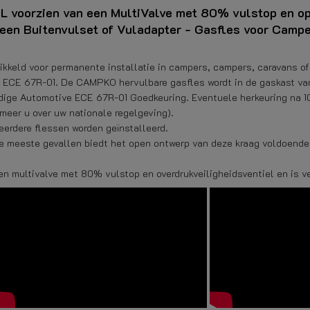
L voorzien van een MultiValve met 80% vulstop en op
 een Buitenvulset of Vuladapter - Gasfles voor Campe
kkeld voor permanente installatie in campers, campers, caravans of
s ECE 67R-01. De CAMPKO hervulbare gasfles wordt in de gaskast van 
ge Automotive ECE 67R-01 Goedkeuring. Eventuele herkeuring na 10 j
rmeer u over uw nationale regelgeving).
eerdere flessen worden geïnstalleerd.
e meeste gevallen biedt het open ontwerp van deze kraag voldoende 
 multivalve met 80% vulstop en overdrukveiligheidsventiel en is ve