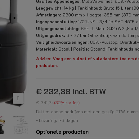
Gasfles Appendages:
MultiValve met: 80%-Vulstop
Leeggewicht:
14 kg |
Tankinhoud:
Bruto 15 Liter (8
Afmetingen:
Ø300 mm x Hoogte: 385 mm (370 mm 
Ingangsaansluiting:
1/2"UNF - 3/4-16 SAE 45°Fla
Uitgangsaansluiting:
SHELL Male G.12 (W21,8 x 1/1
Uitgangsdruk:
3 - 27 bar (afhankelijk van de tempe
Veiligheidsvoorzieningen:
80%-Vulstop, Overdrukve
Materiaal:
Staal |
Positie:
Staand |
Tankinhoudsind
Advies: Voeg een vulset of vuladapters toe om d
producten.
€ 232,38
Incl. BTW
€ 341,74
32% korting
Buitenlandse bedrijven met een geldig BTW-numme
- Levering: 1-3 dagen
Optionele producten