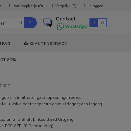
t
Verlanglijstje
0
Vergelijk
0
Inloggen
Contact
0
ieën
FAQ
KLANTENSERVICE
TOT 80%
01520
 gebruik in allerlei gastoepassingen zoals
e Multivalve heeft separate aansluitingen; een ingang
p en G.12 Shell Linkse draad Uitgang
ve ECE 67R-01 Goedkeuring)