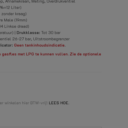
, Afnamekraan, Meting, Overdrukventiel
0%=12 Liter)
zonder kraag)
re Male (19mm)
4 Linkse draad)
ratuur) |
Drukklasse:
Tot 30 bar
ntiel 26-27 bar, Uitstroombegrenzer
icator:
Geen tankinhoudsindicatie
.
e gasfles met LPG te kunnen vullen. Zie de optionele
r winkelen hier BTW-vrij!
LEES HOE.