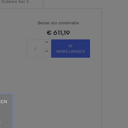
Dubbele Set 2
Bestel als combinatie
€ 611,19
IN
WINKELWAGEN
KEN
k