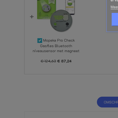
Meer
Mopeka Pro Check
Gasfles Bluetooth
niveausensor met magneet
€ 124,63
€ 87,24
OMSCHR