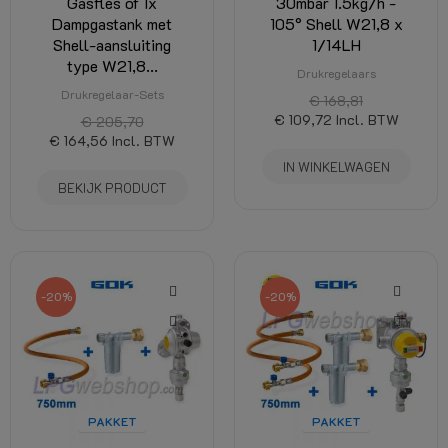
Gasfles of 1x
30mbar 1.5kg/h -
Dampgastank met
105° Shell W21,8 x
Shell-aansluiting
1/14LH
type W21,8...
Drukregelaars
Drukregelaar-Sets
€ 168,81
€ 109,72
Incl. BTW
€ 205,70
€ 164,56
Incl. BTW
IN WINKELWAGEN
BEKIJK PRODUCT
-20%
-20%
PAKKET
PAKKET