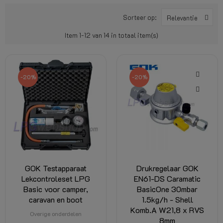
Sorteer op:
Relevantie
Item 1-12 van 14 in totaal item(s)
-20%
-20%
GOK Testapparaat
Drukregelaar GOK
Lekcontroleset LPG
EN61-DS Caramatic
Basic voor camper,
BasicOne 30mbar
caravan en boot
1.5kg/h - Shell
Komb.A W21,8 x RVS
Overige onderdelen
8mm