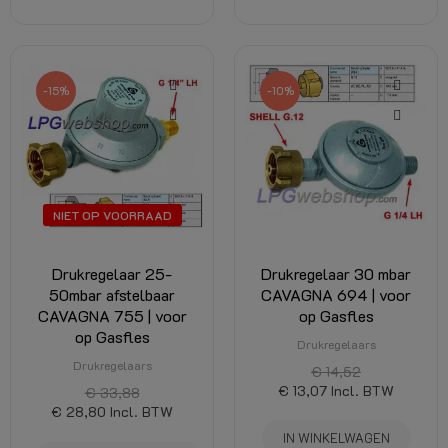
-15%
-10%
NIET OP VOORRAAD
Drukregelaar 25-
Drukregelaar 30 mbar
50mbar afstelbaar
CAVAGNA 694 | voor
CAVAGNA 755 | voor
op Gasfles
op Gasfles
Drukregelaars
Drukregelaars
€ 14,52
€ 13,07
Incl. BTW
€ 33,88
€ 28,80
Incl. BTW
IN WINKELWAGEN