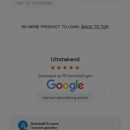
NIET OP VOORRAAD
NO MORE PRODUCT TO LOAD.
BACK TO TOP
Uitstekend
star
star
star
star
star
Gebaseerd op
181
beoordelingen
Laat een beoordeling achter
Дмитрий Егоров
1 maand geleden