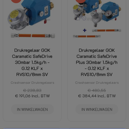
Drukregelaar GOK
Drukregelaar GOK
Caramatic SafeDrive
Caramatic SafeDrive
30mbar 1.5kg/h -
Plus 30mbar 1.5kg/h
G.12 KLF x
- G.12 KLF x
RVS10/8mm SV
RVS10/8mm SV
Crashsensor Drukregelaars
Crashsensor Drukregelaars
€ 238,83
€ 480,55
€ 191,06
Incl. BTW
€ 384,44
Incl. BTW
IN WINKELWAGEN
IN WINKELWAGEN