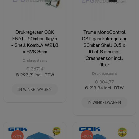
Drukregelaar GOK
Truma MonoControl
EN61 - 50mbar 1kg/h
CST gasdrukregelaar
- Shell Komb.A W21,8
30mbar Shell G.5 x
x RVS 8mm
10 of 8 mm met
Crashsensor incl.
Drukregelaars
filter
€ 367,14
Drukregelaars
€ 293,71
Incl. BTW
€ 304,77
€ 213,34
Incl. BTW
IN WINKELWAGEN
IN WINKELWAGEN
-20%
-20%