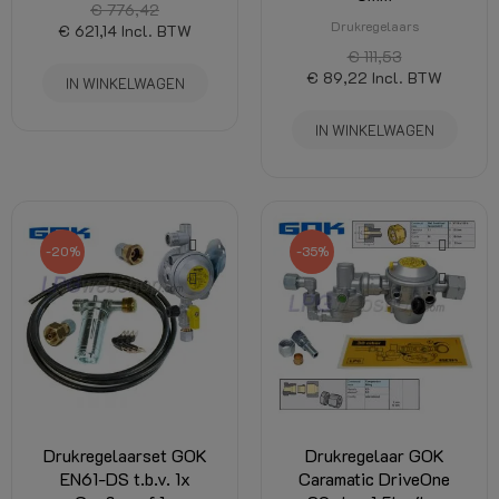
€ 776,42
Drukregelaars
€ 621,14
Incl. BTW
€ 111,53
€ 89,22
Incl. BTW
IN WINKELWAGEN
IN WINKELWAGEN
-20%
-35%
Drukregelaarset GOK
Drukregelaar GOK
EN61-DS t.b.v. 1x
Caramatic DriveOne