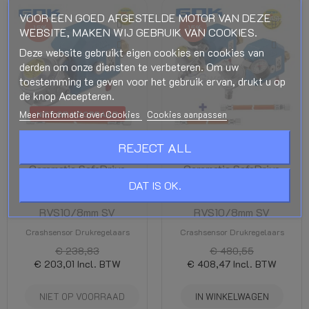
VOOR EEN GOED AFGESTELDE MOTOR VAN DEZE
-15%
-15%
WEBSITE, MAKEN WIJ GEBRUIK VAN COOKIES.
Deze website gebruikt eigen cookies en cookies van
derden om onze diensten te verbeteren. Om uw
toestemming te geven voor het gebruik ervan, drukt u op
de knop Accepteren.
Meer informatie over Cookies
Cookies aanpassen
NIET OP VOORRAAD
REJECT ALL
Drukregelaar GOK
Drukregelaar GOK
Caramatic SafeDrive
Caramatic SafeDrive
30mbar 1.5kg/h - G.2
Plus 30mbar 1.5kg/h
DAT IS OK.
Shell-F x
- G.8 EU-Shell x
RVS10/8mm SV
RVS10/8mm SV
Crashsensor Drukregelaars
Crashsensor Drukregelaars
€ 238,83
€ 480,55
€ 203,01
Incl. BTW
€ 408,47
Incl. BTW
NIET OP VOORRAAD
IN WINKELWAGEN