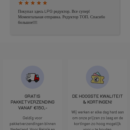
star
star
star
star
star
Покупал здесь LPG редуктор. Все супер!
Моментальная отправка. Редуктор ТОП. Спасибо
большое!!!!
GRATIS
DE HOOGSTE KWALITEIT
PAKKETVERZENDING
& KORTINGEN!
VANAF €150,-
Wij werken er elke dag hard aan
Geldig voor
om onze prijzen zo laag en de
pakketverzendingen binnen
kortingen zo hoog mogelijk
Nederland. Voor België en
voor u te houden.