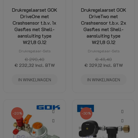
Drukregelaarset GOK
Drukregelaarset GOK
DriveOne met
DriveTwo met
Crashsensor t.b.v. 1x
Crashsensor t.b.v. 2x
Gasfles met Shell-
Gasfles met Shell-
aansluiting type
aansluiting type
W21,8 G.12
W21,8 G.12
Drukregelaar-Sets
Drukregelaar-Sets
€ 290,40
€ 411,40
€ 232,32
Incl. BTW
€ 329,12
Incl. BTW
IN WINKELWAGEN
IN WINKELWAGEN
-20%
-30%