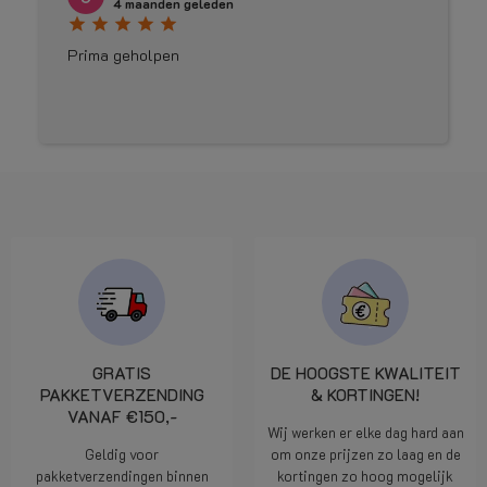
4 maanden geleden
star
star
star
star
star
Prima geholpen
GRATIS
DE HOOGSTE KWALITEIT
PAKKETVERZENDING
& KORTINGEN!
VANAF €150,-
Wij werken er elke dag hard aan
Geldig voor
om onze prijzen zo laag en de
pakketverzendingen binnen
kortingen zo hoog mogelijk