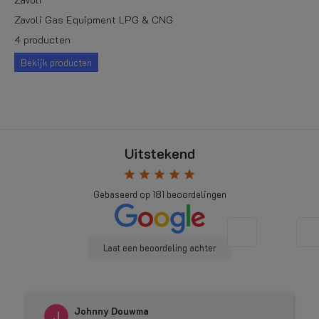
Zavoli Gas Equipment LPG & CNG
4 producten
Bekijk producten
Uitstekend
star
star
star
star
star
Gebaseerd op
181
beoordelingen
Laat een beoordeling achter
Johnny Douwma