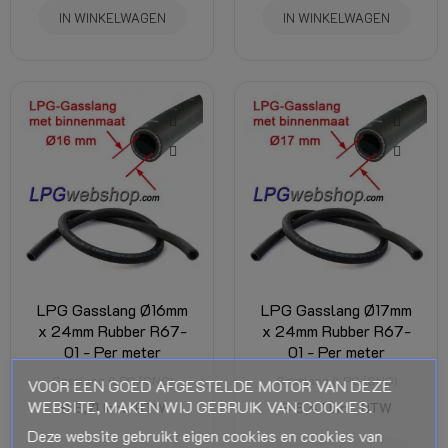
IN WINKELWAGEN
IN WINKELWAGEN
LPG Gasslang Ø16mm
LPG Gasslang Ø17mm
x 24mm Rubber R67-
x 24mm Rubber R67-
01 - Per meter
01 - Per meter
Gasslang (LPG/CNG)
Gasslang (LPG/CNG)
VOOR EEN GOED AFGESTELDE MOTOR VAN DEZE
WEBSITE, MAKEN WIJ GEBRUIK VAN COOKIES.
€ 8,71
Incl. BTW
€ 8,47
Incl. BTW
Deze website gebruikt eigen cookies en cookies van