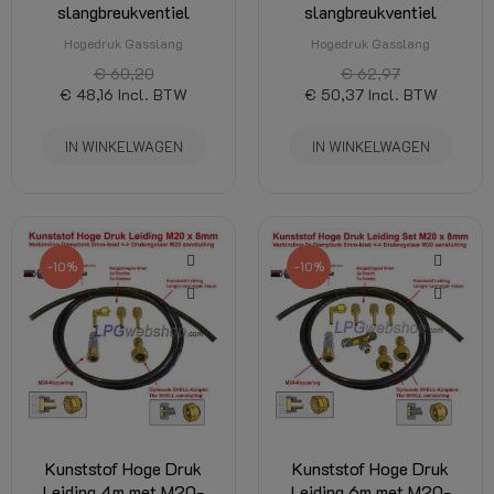
slangbreukventiel
slangbreukventiel
Hogedruk Gasslang
Hogedruk Gasslang
€ 60,20
€ 62,97
€ 48,16
Incl. BTW
€ 50,37
Incl. BTW
IN WINKELWAGEN
IN WINKELWAGEN
-10%
-10%
Kunststof Hoge Druk
Kunststof Hoge Druk
Leiding 4m met M20-
Leiding 6m met M20-