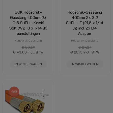
GOK Hogedruk-
Hogedruk-Gasslang
Gasslang 400mm 2x
400mm 2x G.2
G.5 SHELL-Kombi
SHELL-F (21,8 x 1/14
Soft (W21,8 x 1/14 lh)
lh) incl 2x D4
aansluitingen
Adapter
Hogedruk Gasslang
Hogedruk Gasslang
€ 50,59
€ 27,24
€ 43,00
Incl. BTW
€ 23,15
Incl. BTW
IN WINKELWAGEN
IN WINKELWAGEN
-15%