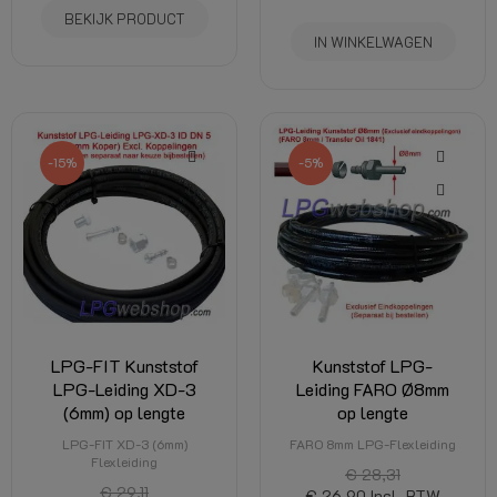
BEKIJK PRODUCT
IN WINKELWAGEN
-15%
-5%
LPG-FIT Kunststof
Kunststof LPG-
LPG-Leiding XD-3
Leiding FARO Ø8mm
(6mm) op lengte
op lengte
LPG-FIT XD-3 (6mm)
FARO 8mm LPG-Flexleiding
Flexleiding
€ 28,31
€ 29,11
€ 26,90
Incl. BTW