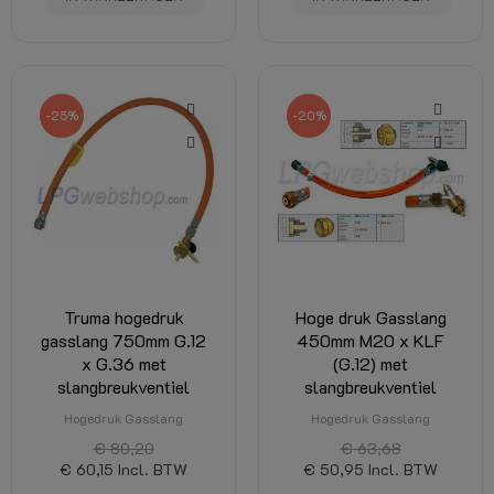
-25%
-20%
Truma hogedruk
Hoge druk Gasslang
gasslang 750mm G.12
450mm M20 x KLF
x G.36 met
(G.12) met
slangbreukventiel
slangbreukventiel
Hogedruk Gasslang
Hogedruk Gasslang
€ 80,20
€ 63,68
€ 60,15
Incl. BTW
€ 50,95
Incl. BTW