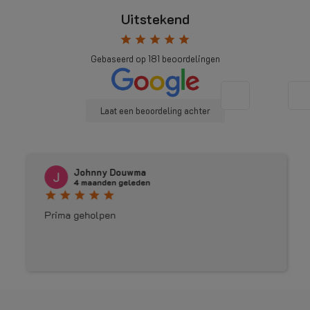
Uitstekend
star
star
star
star
star
Gebaseerd op
181
beoordelingen
Laat een beoordeling achter
Johnny Douwma
4 maanden geleden
star
star
star
star
star
Prima geholpen