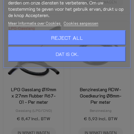
derden om onze diensten te verbeteren. Om uw
IN WINKELWAGEN
IN WINKELWAGEN
toestemming te geven voor het gebruik ervan, drukt u op
de knop Accepteren.
Meer informatie over Cookies
Cookies aanpassen
REJECT ALL
DAT IS OK.
LPG Gasslang Ø19mm
Benzineslang RDW-
x 27mm Rubber R67-
Goedkeuring Ø8mm-
01 - Per meter
Per meter
Gasslang (LPG/CNG)
Benzineslang
€ 8,47
Incl. BTW
€ 5,93
Incl. BTW
IN WINKELWAGEN
IN WINKELWAGEN