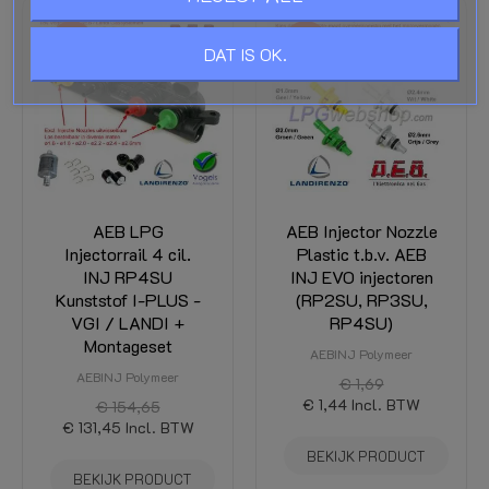
-15%
-15%
DAT IS OK.
AEB LPG
AEB Injector Nozzle
Injectorrail 4 cil.
Plastic t.b.v. AEB
INJ RP4SU
INJ EVO injectoren
Kunststof I-PLUS -
(RP2SU, RP3SU,
VGI / LANDI +
RP4SU)
Montageset
AEBINJ Polymeer
AEBINJ Polymeer
€ 1,69
€ 1,44
Incl. BTW
€ 154,65
€ 131,45
Incl. BTW
BEKIJK PRODUCT
BEKIJK PRODUCT