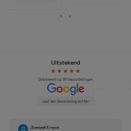
Uitstekend
star
star
star
star
star
Gebaseerd op
181
beoordelingen
Laat een beoordeling achter
Johnny Douwma
4 maanden geleden
star
star
star
star
star