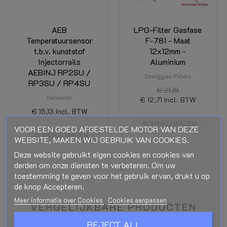
AEB
LPG-Filter Gasfase
Temperatuursensor
F-781 - Maat
t.b.v. kunststof
12x12mm -
Injectorrails
Aluminium
AEBINJ RP2SU /
Drooggas-Filters
RP3SU / RP4SU
€ 21,18
Sensoren
€ 12,71
Incl. BTW
€ 15,13
Incl. BTW
IN WINKELWAGEN
VOOR EEN GOED AFGESTELDE MOTOR VAN DEZE
IN WINKELWAGEN
WEBSITE, MAKEN WIJ GEBRUIK VAN COOKIES.
Deze website gebruikt eigen cookies en cookies van
derden om onze diensten te verbeteren. Om uw
toestemming te geven voor het gebruik ervan, drukt u op
de knop Accepteren.
VERGELIJKBARE PRODUCTEN
Meer informatie over Cookies
Cookies aanpassen
REJECT ALL