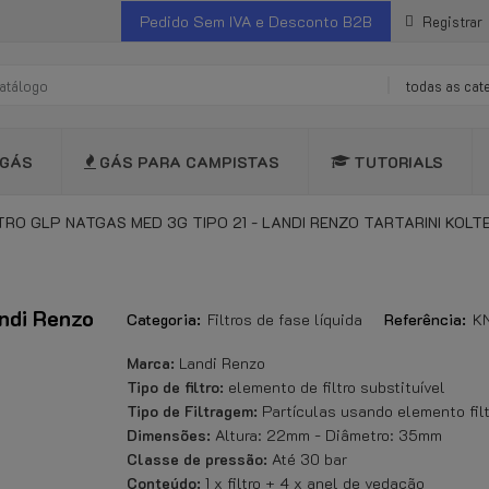
Pedido Sem IVA e Desconto B2B
Registrar
todas as cat
GÁS
GÁS PARA CAMPISTAS
TUTORIALS
LTRO GLP NATGAS MED 3G TIPO 21 - LANDI RENZO TARTARINI KOLT
ndi Renzo
Categoria:
Filtros de fase líquida
Referência:
K
Marca:
Landi Renzo
Tipo de filtro:
elemento de filtro substituível
Tipo de Filtragem:
Partículas usando elemento fil
Dimensões:
Altura: 22mm - Diâmetro: 35mm
Classe de pressão:
Até 30 bar
Conteúdo:
1 x filtro + 4 x anel de vedação