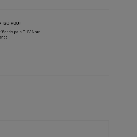
 ISO 9001
tificado pela TÜV Nord
anda