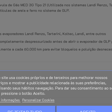
álvula de Gás MED 3G Tipo 21 (Utilizada nos sistemas Landi Renzo, Ta
tículas de areia e ferro no sistema de GLP.
evaporadores Landi Renzo, Tartarini, Koltec, Landi, entre outros
ompletamente despressurizado antes de abrir o evaporador de GLP pa
almente a cada 60.000 km para evitar bloqueios e poluição desneces
 site usa cookies próprios e de terceiros para melhorar nossos
iços e mostrar a publicidade relacionada às suas preferências,
lisando seus hábitos navegação. Para dar seu consentimento ao s
 pressione o botão Aceito.
Ao abrir a embalagem transparent
 informações
Personalizar Cookies
Ao conectar o produto (Elétrico,
duca.
Дмитрий Егоров
Johnny Douwma