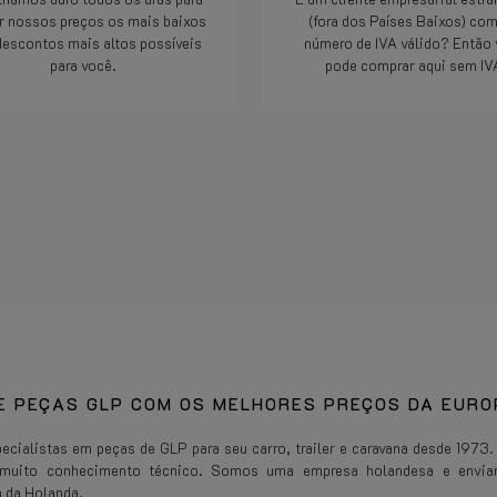
r nossos preços os mais baixos
(fora dos Países Baixos) co
descontos mais altos possíveis
número de IVA válido? Então
para você.
pode comprar aqui sem IV
Consulte Mais informação
Consulte Mais informaçã
E PEÇAS GLP COM OS MELHORES PREÇOS DA EURO
cialistas em peças de GLP para seu carro, trailer e caravana desde 1973. 
 muito conhecimento técnico. Somos uma empresa holandesa e envi
 da Holanda.