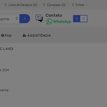
Lista de Desejos
0
Comparar
0
Entrar
Contato
0
egorias
FAQ
ASSISTÊNCIA
EC LANDI
N-204
trante