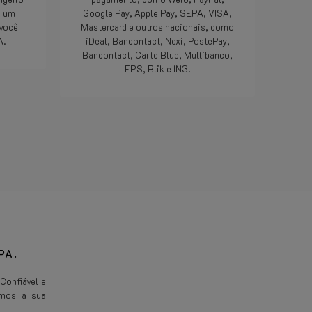
geweldig,
m um
Google Pay, Apple Pay, SEPA, VISA,
meegemaa
 você
Mastercard e outros nacionais, como
Doe zo vo
A.
iDeal, Bancontact, Nexi, PostePay,
die 5 ste
Bancontact, Carte Blue, Multibanco,
Bedankt.
EPS, Blik e IN3.
o
Consulte Mais informação
PA.
Confiável e
amos a sua