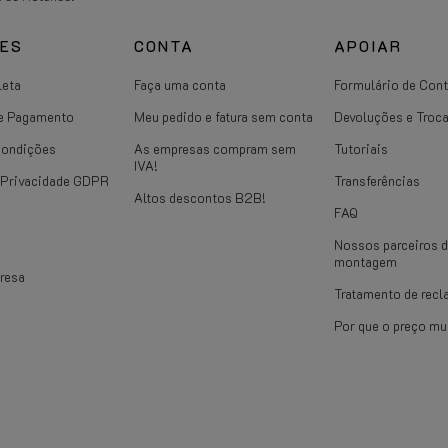
CES
CONTA
APOIAR
leta
Faça uma conta
Formulário de Cont
e Pagamento
Meu pedido e fatura sem conta
Devoluções e Troc
Condições
As empresas compram sem
Tutoriais
IVA!
e Privacidade GDPR
Transferências
Altos descontos B2B!
FAQ
Nossos parceiros 
montagem
resa
Tratamento de rec
Por que o preço m