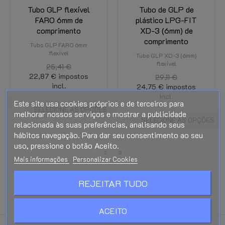
Tubo GLP flexível
Tubo de GLP de
FARO 6mm de
plástico LPG-FIT
comprimento
XD-3 (6mm) de
comprimento
Tubo GLP FARO 6mm
flexível
Tubo GLP XD-3 (6mm)
flexível
25,41 €
22,87 €
impostos
29,11 €
incl.
24,75 €
impostos
incl.
Este site usa cookies próprios e de terceiros para
HO
SELECIONE AS OPÇÕES
melhorar nossos serviços e mostrar a publicidade
SELECIONE AS OPÇÕES
relacionada às suas preferências, analisando seus
hábitos navegação. Para dar seu consentimento ao seu
uso, pressione o botão Aceito.
Mais informações
Personalizar Cookies
REJEITAR TUDO
ACEITO