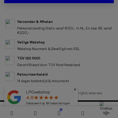
Verzenden & Afhalen
Pakketverzending Gratis vanaf €150,- in NL. En naar BE vanaf
€220,-
Veilige Webshop
Webshop Keurmerk & Beveiligd met SSL
TÜV ISO 9001
Gecertificeerd door TÜV Nord Nederland
Retourneerbeleid
14 dagen bedenktijd & retourrecht
x
LPGwebshop
Copyright 2026 LPGwebshop.com - All rights reserved.
4.9
star
star
star
star
star
Gebaseerd op
181
beoordelingen
0