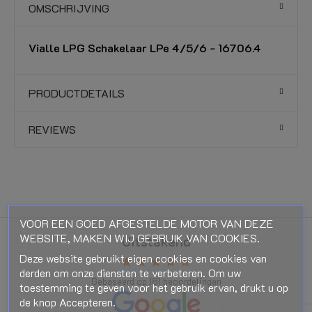
OMSCHRIJVING
Vialle LPG Schakelaar LPe 4/5/6 - 16706.4
PRODUCTDETAILS
REVIEWS
VOOR EEN GOED AFGESTELDE MOTOR VAN DEZE
WEBSITE, MAKEN WIJ GEBRUIK VAN COOKIES.
Uitstekend
Deze website gebruikt eigen cookies en cookies van
star
star
star
star
star
derden om onze diensten te verbeteren. Om uw
Gebaseerd op
181
beoordelingen
toestemming te geven voor het gebruik ervan, drukt u op
de knop Accepteren.