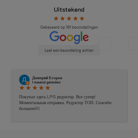
Uitstekend
star
star
star
star
star
Gebaseerd op
181
beoordelingen
Laat een beoordeling achter
Дмитрий Егоров
1 maand geleden
star
star
star
star
star
Покупал здесь LPG редуктор. Все супер!
Моментальная отправка. Редуктор ТОП. Спасибо
большое!!!!