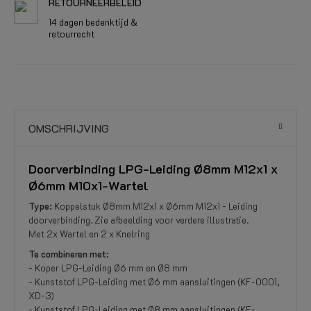
RETOURNEERBELEID
14 dagen bedenktijd &
retourrecht
OMSCHRIJVING
Doorverbinding LPG-Leiding Ø8mm M12x1 x
Ø6mm M10x1-Wartel
Type:
Koppelstuk Ø8mm M12x1 x Ø6mm M12x1 - Leiding
doorverbinding. Zie afbeelding voor verdere illustratie.
Met 2x Wartel en 2 x Knelring
Te combineren met:
- Koper LPG-Leiding Ø6 mm en Ø8 mm
- Kunststof LPG-Leiding met Ø6 mm aansluitingen (KF-0001,
XD-3)
- Kunststof LPG-Leiding met Ø8 mm aansluitingen (KF-