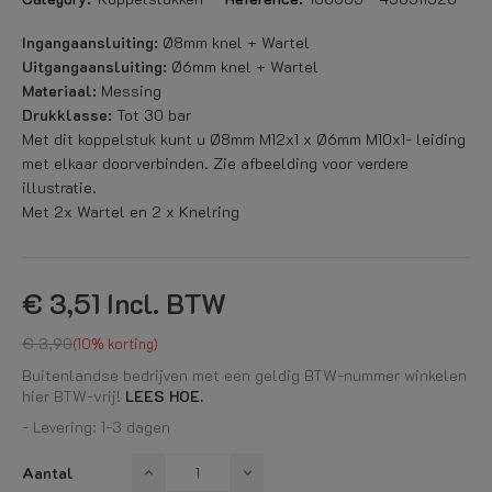
Ingangaansluiting:
Ø8mm knel + Wartel
Uitgangaansluiting:
Ø6mm knel + Wartel
Materiaal:
Messing
Drukklasse:
Tot 30 bar
Met dit koppelstuk kunt u Ø8mm M12x1 x Ø6mm M10x1- leiding
met elkaar doorverbinden. Zie afbeelding voor verdere
illustratie.
Met 2x Wartel en 2 x Knelring
€ 3,51
Incl. BTW
€ 3,90
10% korting
Buitenlandse bedrijven met een geldig BTW-nummer winkelen
hier BTW-vrij!
LEES HOE.
- Levering: 1-3 dagen
Aantal