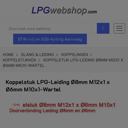
BTW-vrij en B2B-korting Aanvraag
HOME
SLANG & LEIDING
KOPPELINGEN
KOPPELSTUKKEN
KOPPELSTUK LPG-LEIDING Ø8MM M12X1 X
Ø6MM M10X1-WARTEL
Koppelstuk LPG-Leiding Ø8mm M12x1 x
Ø6mm M10x1-Wartel
-10%