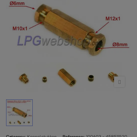
Category:
Koppelstukken
Reference:
100603 - 458511520