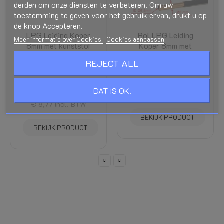
derden om onze diensten te verbeteren. Om uw
toestemming te geven voor het gebruik ervan, drukt u op
de knop Accepteren.
LPG Leiding Koper
Rol LPG Leiding
Meer informatie over Cookies
Cookies aanpassen
8mm met kunststof
Koper 8mm met
mantel op lengte per
kunststof mantel
REJECT ALL
meter
Koper leiding
Koper leiding
€ 58,44
DAT IS OK.
€ 52,60
Incl. BTW
€ 9,74
€ 8,77
Incl. BTW
BEKIJK PRODUCT
BEKIJK PRODUCT