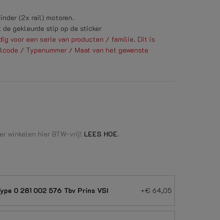
inder (2x rail) motoren.
de gekleurde stip op de sticker
g voor een serie van producten / familie. Dit is
lcode / Typenummer / Maat van het gewenste
r winkelen hier BTW-vrij!
LEES HOE.
ype 0 281 002 576 Tbv Prins VSI
+€ 64,05