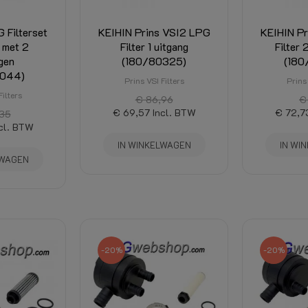
KN8 42cc Wit
 Filterset
KEIHIN Prins VSI2 LPG
KEIHIN P
 met 2
Filter 1 uitgang
Filter 
gen
(180/80325)
(180
0044)
Prins VSI Filters
Prins 
Filters
€ 86,96
€
€ 69,57
Incl. BTW
€ 72,7
35
cl. BTW
IN WINKELWAGEN
IN WI
LWAGEN
-20%
-20%