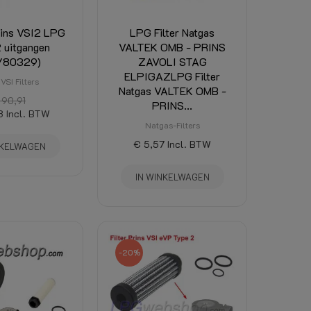
rins VSI2 LPG
LPG Filter Natgas
2 uitgangen
VALTEK OMB - PRINS
/80329)
ZAVOLI STAG
ELPIGAZLPG Filter
VSI Filters
Natgas VALTEK OMB -
 90,91
PRINS...
3
Incl. BTW
Natgas-Filters
€ 5,57
Incl. BTW
NKELWAGEN
IN WINKELWAGEN
-20%