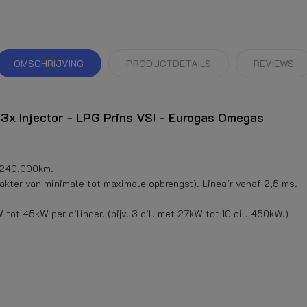
OMSCHRIJVING
PRODUCTDETAILS
REVIEWS
c 3x Injector - LPG Prins VSI - Eurogas Omegas
f 240.000km.
arakter van minimale tot maximale opbrengst). Lineair vanaf 2,5 ms.
tot 45kW per cilinder. (bijv. 3 cil. met 27kW tot 10 cil. 450kW.)