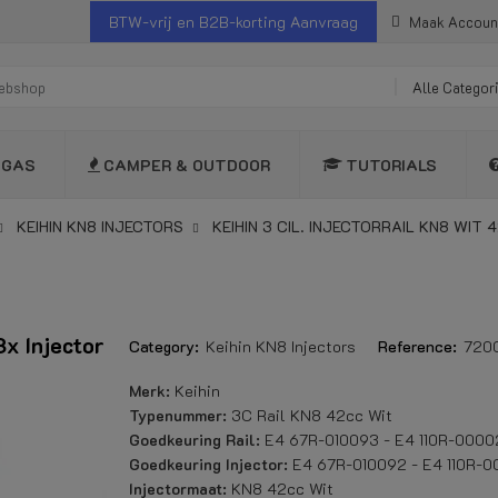
BTW-vrij en B2B-korting Aanvraag
Maak Accoun
Alle Categor
OGAS
CAMPER & OUTDOOR
TUTORIALS
KEIHIN KN8 INJECTORS
KEIHIN 3 CIL. INJECTORRAIL KN8 WIT
3x Injector
Category:
Keihin KN8 Injectors
Reference:
720
Merk:
Keihin
Typenummer:
3C Rail KN8 42cc Wit
Goedkeuring Rail:
E4 67R-010093 - E4 110R-0000
Goedkeuring Injector:
E4 67R-010092 - E4 110R-
Injectormaat:
KN8 42cc Wit