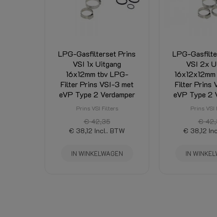
LPG-Gasfilterset Prins
LPG-Gasfilte
VSI 1x Uitgang
VSI 2x U
16x12mm tbv LPG-
16x12x12mm
Filter Prins VSI-3 met
Filter Prins
eVP Type 2 Verdamper
eVP Type 2 
Prins VSI Filters
Prins VSI 
€ 42,35
€ 42,
€ 38,12
Incl. BTW
€ 38,12
In
IN WINKELWAGEN
IN WINKE