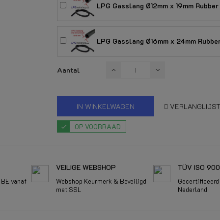
LPG Gasslang Ø12mm x 19mm Rubber 
LPG Gasslang Ø16mm x 24mm Rubber 
Aantal
IN WINKELWAGEN
VERLANGLIJS
OP VOORRAAD
VEILIGE WEBSHOP
TÜV ISO 900
 BE vanaf
Webshop Keurmerk & Beveiligd
Gecertificeer
met SSL
Nederland