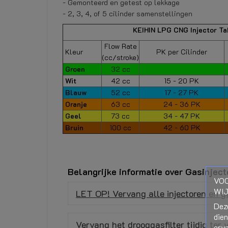
- Gemonteerd en getest op lekkage
- 2, 3, 4, of 5 cilinder samenstellingen
KEIHIN LPG CNG Injector Ta
Flow Rate
Kleur
PK per Cilinder
(cc/stroke)
Groen
32 cc
Wit
42 cc
15 - 20 PK
Blauw
52 cc
17 - 27 PK
Oranje
63 cc
24 - 36 PK
Geel
73 cc
34 - 47 PK
Bruin
100 cc
42 - 60 PK
Belangrijke informatie over Gasinject
VOO
WIJ
LET OP! Vervang alle injectoren en ge
Dez
die
Vervang het drooggasfilter tijdig ter 
erva