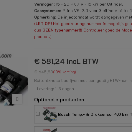
Vermogen:
15 - 20 PK / 9 - 15 kW per Cilinder.
Gassystemen:
Prins VSI 2.0 voor 3 cilinder of 6 cil
Opmerking:
De injectormaat wordt aangegeven met 
(
LET OP!
Het goedkeuringsnummer is mogelijk geldi
dus
GEEN typenummer!!!
Controleer goed de Mode
product.)
€ 581,24
Incl. BTW
€ 645,83
10% korting
Buitenlandse bedrijven met een geldig BTW-numme
- Levering: 1-3 dagen
Optionele producten
Bosch Temp.- & Druksensor 4,0 bar T