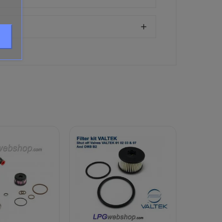
t (Elektrisch, Gas of Koelvloeistof), vervalt het
te verpakking vervalt het recht retournatie.
 Zie het tabblad Bijlagen op deze pagina.
 is daar zichtbaar. (Is afhankelijk van het tota
gen.)