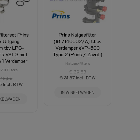
lterset Prins
Prins Natgasfilter
x Uitgang
(181/140002/A) t.b.v.
m tbv LPG-
Verdamper eVP-500
ins VSI-3 met
Type 2 (Prins / Zavoli)
 1 Verdamper
Natgas-Filters
VSI Filters
€ 39,83
€ 31,87
Incl. BTW
 48,56
5
Incl. BTW
IN WINKELWAGEN
NKELWAGEN