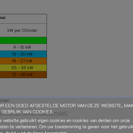
bel
kW per Cilinder
9 - 15 kW
13 - 20 kW
18 - 27 kW
25 - 35 kW
31 - 45 kW
oren
R EEN GOED AFGESTELDE MOTOR VAN DEZE WEBSITE, MA
 GEBRUIK VAN COOKIES.
bruik de juiste injectormaat!
e website gebruikt eigen cookies en cookies van derden om onze
nsten te verbeteren. Om uw toestemming te geven voor het gebrui
voorkoming van vervuiling!
n, drukt u op de knop Accepteren.