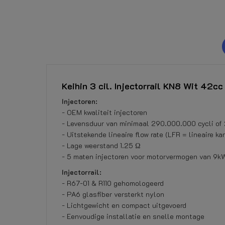
Keihin 3 cil. Injectorrail KN8 Wit 42c
Injectoren:
- OEM kwaliteit injectoren
- Levensduur van minimaal 290.000.000 cycli o
- Uitstekende lineaire flow rate (LFR = lineaire k
- Lage weerstand 1.25 Ω
- 5 maten injectoren voor motorvermogen van 9kW 
Injectorrail:
- R67-01 & R110 gehomologeerd
- PA6 glasfiber versterkt nylon
- Lichtgewicht en compact uitgevoerd
- Eenvoudige installatie en snelle montage