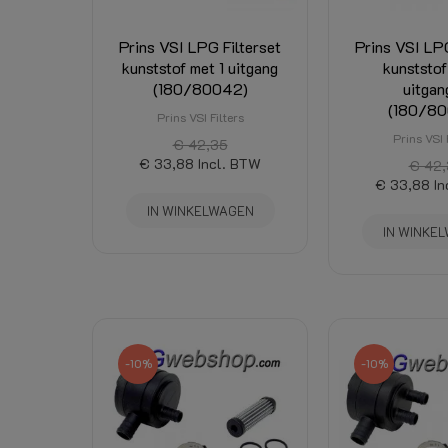
Injectormaat:
Prins VSI LPG Filterset
Prins VSI LPG
Staat
Nieuw
kunststof met 1 uitgang
kunststof
(180/80042)
uitgan
(180/8
Prins VSI Filters
Prins VSI 
€ 42,35
€ 33,88
Incl. BTW
€ 42,
€ 33,88
In
IN WINKELWAGEN
IN WINKE
-10%
-10%