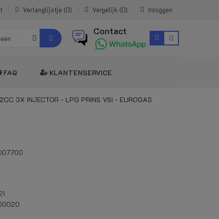
t
Verlanglijstje
0
Vergelijk
0
Inloggen
Contact
0
ieën
FAQ
KLANTENSERVICE
 42CC 3X INJECTOR - LPG PRINS VSI - EUROGAS
007700
21
000020