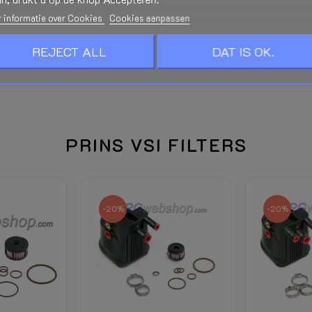
 informatie over Cookies
Cookies aanpassen
ector problemen
REJECT ALL
DAT IS OK.
PRINS VSI FILTERS
Bij het aansluiten van het produc
recht op retournatie.
Bij het openen van de transparan
-20%
-20%
Handleidingen en Documentatie -
Zie onderaan deze pagina
Wordt berekend in de Checkout en
algewicht, bestemming en kortin
Prins VSI 2.0