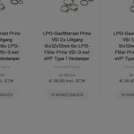
rset Prins
LPG-Gasfilterset Prins
LPG-Gasfi
itgang
VSI 2x Uitgang
VSI 1
 tbv LPG-
16x12x12mm tbv LPG-
16x12m
 VSI-3 met
Filter Prins VSI-3 met
Filter Pr
Verdamper
eVP Type 1 Verdamper
eVP Type
Filters
Prins VSI Filters
Prins 
35
€ 48,56
€
cl. BTW
€ 38,85
Incl. BTW
€ 38,8
LWAGEN
IN WINKELWAGEN
IN WI