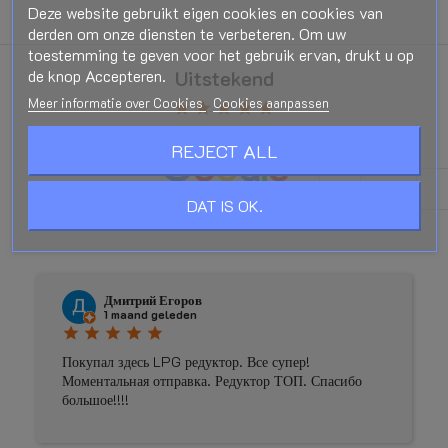
Deze website gebruikt eigen cookies en cookies van
derden om onze diensten te verbeteren. Om uw
toestemming te geven voor het gebruik ervan, drukt u op
de knop Accepteren.
Uitstekend
Meer informatie over Cookies
Cookies aanpassen
star
star
star
star
star
Gebaseerd op
181
beoordelingen
REJECT ALL
DAT IS OK.
Laat een beoordeling achter
Дмитрий Егоров
1 maand geleden
star
star
star
star
star
Покупал здесь LPG редуктор. Все супер!
Моментальная отправка. Редуктор ТОП. Спасибо
большое!!!!